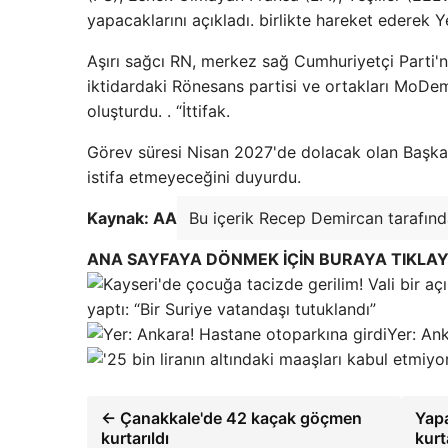
yapacaklarını açıkladı. birlikte hareket ederek 
Aşırı sağcı RN, merkez sağ Cumhuriyetçi Parti'nin
iktidardaki Rönesans partisi ve ortakları MoDem
oluşturdu. . “İttifak.
Görev süresi Nisan 2027'de dolacak olan Başkan
istifa etmeyeceğini duyurdu.
Kaynak: AA
Bu içerik Recep Demircan tarafında
ANA SAYFAYA DÖNMEK İÇİN BURAYA TIKLAY
yaptı: “Bir Suriye vatandaşı tutuklandı”
Yer: An
← Çanakkale'de 42 kaçak göçmen
Yapa
kurtarıldı
kurt