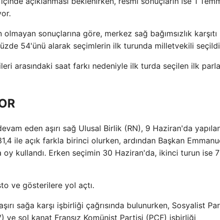
at içinde açıklanması beklenirken, resmi sonuçların ise 1 Te
yor.
 olmayan sonuçlarına göre, merkez sağ bağımsızlık karşıtı
zde 54'ünü alarak seçimlerin ilk turunda milletvekili seçildi
leri arasındaki saat farkı nedeniyle ilk turda seçilen ilk par
YOR
evam eden aşırı sağ Ulusal Birlik (RN), 9 Haziran'da yapıla
,4 ile açık farkla birinci olurken, ardından Başkan Emmanu
 oy kullandı. Erken seçimin 30 Haziran'da, ikinci turun ise 7
to ve gösterilere yol açtı.
şırı sağa karşı işbirliği çağrısında bulunurken, Sosyalist Par
) ve sol kanat Fransız Komünist Partisi (PCF) işbirliği