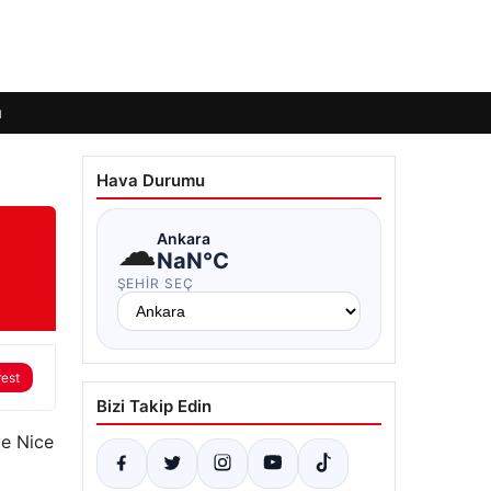
ı
Hava Durumu
☁
Ankara
NaN°C
ŞEHIR SEÇ
rest
Bizi Takip Edin
ve Nice