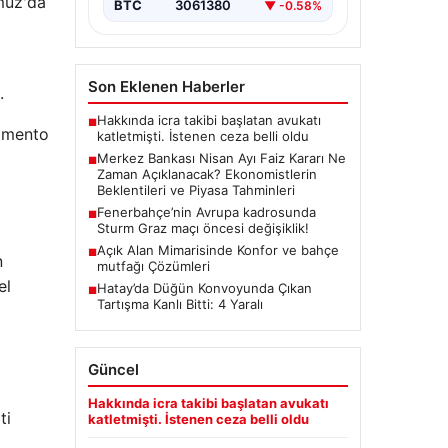
mmuz'da
BTC
3061380
▼ -0.58%
Kurulu, Nisan ayı faiz kararını
belirlemek üzere…
Son Eklenen Haberler
.
Hakkında icra takibi başlatan avukatı
■
lamento
katletmişti. İstenen ceza belli oldu
Merkez Bankası Nisan Ayı Faiz Kararı Ne
■
Zaman Açıklanacak? Ekonomistlerin
Beklentileri ve Piyasa Tahminleri
Fenerbahçe’nin Avrupa kadrosunda
■
Sturm Graz maçı öncesi değişiklik!
Açık Alan Mimarisinde Konfor ve bahçe
■
n
mutfağı Çözümleri
el
Hatay’da Düğün Konvoyunda Çıkan
■
Tartışma Kanlı Bitti: 4 Yaralı
Güncel
Hakkında icra takibi başlatan avukatı
ti
katletmişti. İstenen ceza belli oldu