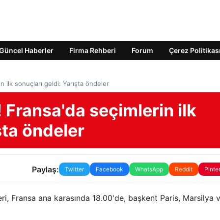
Güncel Haberler
Firma Rehberi
Forum
Çerez Politikas
 ilk sonuçları geldi: Yarışta öndeler
Fransa'da seçimlerin ilk
şta öndeler
Paylaş:
Twitter
Facebook
WhatsApp
Reddit
Pinte
ri, Fransa ana karasında 18.00'de, başkent Paris, Marsilya 