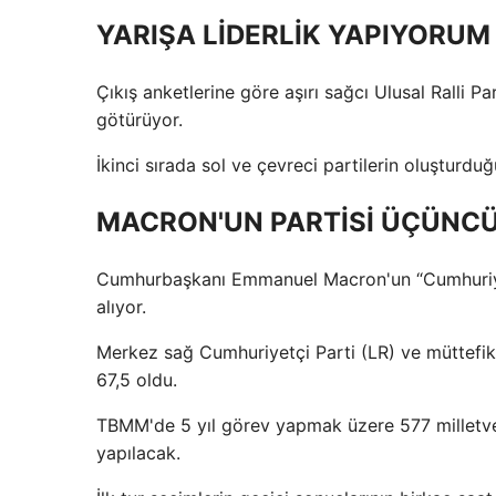
YARIŞA LİDERLİK YAPIYORUM
Çıkış anketlerine göre aşırı sağcı Ulusal Ralli Pa
götürüyor.
İkinci sırada sol ve çevreci partilerin oluşturdu
MACRON'UN PARTİSİ ÜÇÜNCÜ
Cumhurbaşkanı Emmanuel Macron'un “Cumhuriyet i
alıyor.
Merkez sağ Cumhuriyetçi Parti (LR) ve müttefikl
67,5 oldu.
TBMM'de 5 yıl görev yapmak üzere 577 milletvek
yapılacak.