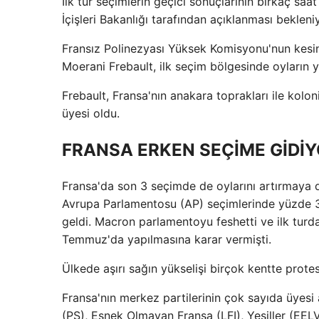
İlk tur seçimlerin geçici sonuçlarının birkaç sa
İçişleri Bakanlığı tarafından açıklanması bekleni
Fransız Polinezyası Yüksek Komisyonu'nun kesin
Moerani Frebault, ilk seçim bölgesinde oyların yü
Frebault, Fransa'nın anakara toprakları ile koloni
üyesi oldu.
FRANSA ERKEN SEÇİME GİDİ
Fransa'da son 3 seçimde de oylarını artırmaya d
Avrupa Parlamentosu (AP) seçimlerinde yüzde 31
geldi. Macron parlamentoyu feshetti ve ilk turda
Temmuz'da yapılmasına karar vermişti.
Ülkede aşırı sağın yükselişi birçok kentte protes
Fransa'nın merkez partilerinin çok sayıda üyesi a
(PS), Esnek Olmayan Fransa (LFI), Yeşiller (EELV