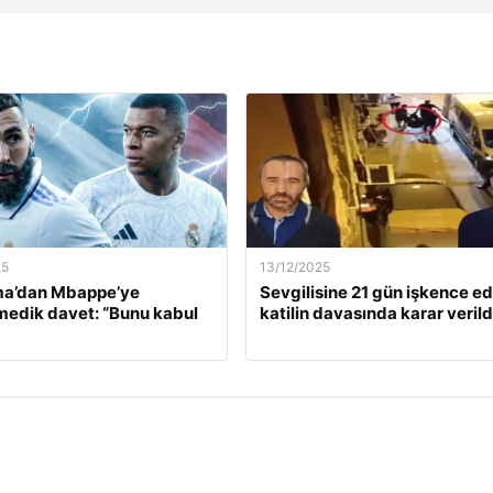
25
13/12/2025
a’dan Mbappe’ye
Sevgilisine 21 gün işkence e
edik davet: “Bunu kabul
katilin davasında karar verild