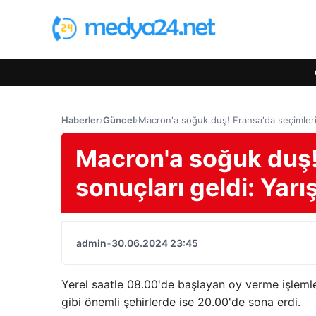
Haberler
›
Güncel
›
Macron'a soğuk duş! Fransa'da seçimlerin
Macron'a soğuk duş! 
sonuçları geldi: Yarı
admin
•
30.06.2024 23:45
Yerel saatle 08.00'de başlayan oy verme işlemle
gibi önemli şehirlerde ise 20.00'de sona erdi.