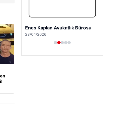
Enes Kaplan Avukatlık Bürosu
28/04/2026
den
i!