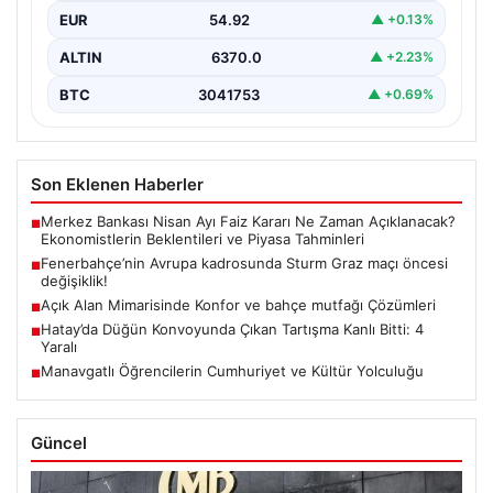
EUR
54.92
▲ +0.13%
ALTIN
6370.0
▲ +2.23%
BTC
3041753
▲ +0.69%
Son Eklenen Haberler
Merkez Bankası Nisan Ayı Faiz Kararı Ne Zaman Açıklanacak?
■
Ekonomistlerin Beklentileri ve Piyasa Tahminleri
Fenerbahçe’nin Avrupa kadrosunda Sturm Graz maçı öncesi
■
değişiklik!
Açık Alan Mimarisinde Konfor ve bahçe mutfağı Çözümleri
■
Hatay’da Düğün Konvoyunda Çıkan Tartışma Kanlı Bitti: 4
■
Yaralı
Manavgatlı Öğrencilerin Cumhuriyet ve Kültür Yolculuğu
■
Güncel