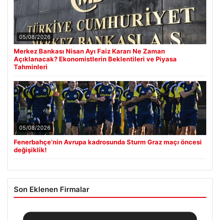
05/08/2026
Merkez Bankası Nisan Ayı Faiz Kararı Ne Zaman
Açıklanacak? Ekonomistlerin Beklentileri ve Piyasa
Tahminleri
05/08/2026
Fenerbahçe’nin Avrupa kadrosunda Sturm Graz maçı öncesi
değişiklik!
Son Eklenen Firmalar