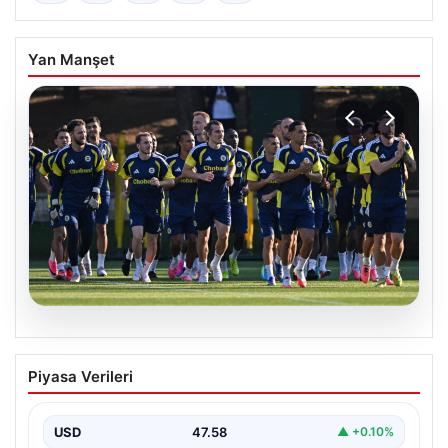
Yan Manşet
05.08.2026
Fenerbahçe’nin Avrupa kadrosunda
Piyasa Verileri
Sturm Graz maçı öncesi değişiklik!
USD
47.58
▲ +0.10%