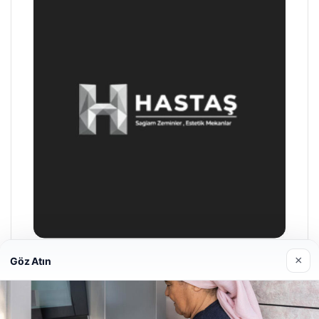
×
Göz Atın
Enes Kaplan Avukatlık Bürosu
28/04/2026