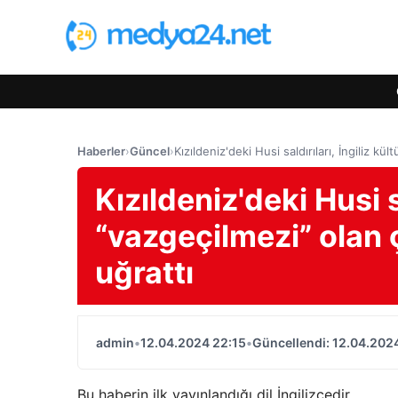
Haberler
›
Güncel
›
Kızıldeniz'deki Husi saldırıları, İngiliz k
Kızıldeniz'deki Husi s
“vazgeçilmezi” olan 
uğrattı
admin
•
12.04.2024 22:15
•
Güncellendi: 12.04.202
Bu haberin ilk yayınlandığı dil İngilizcedir.