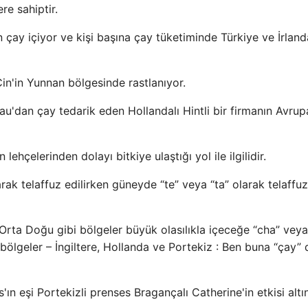
re sahiptir.
n çay içiyor ve kişi başına çay tüketiminde Türkiye ve İrland
Çin'in Yunnan bölgesinde rastlanıyor.
cau'dan çay tedarik eden Hollandalı Hintli bir firmanın Avrupa
lehçelerinden dolayı bitkiye ulaştığı yol ile ilgilidir.
ak telaffuz edilirken güneyde “te” veya “ta” olarak telaffuz
rta Doğu gibi bölgeler büyük olasılıkla içeceğe “cha” veya
 bölgeler – İngiltere, Hollanda ve Portekiz : Ben buna “çay”
s'ın eşi Portekizli prenses Bragançalı Catherine'in etkisi altı