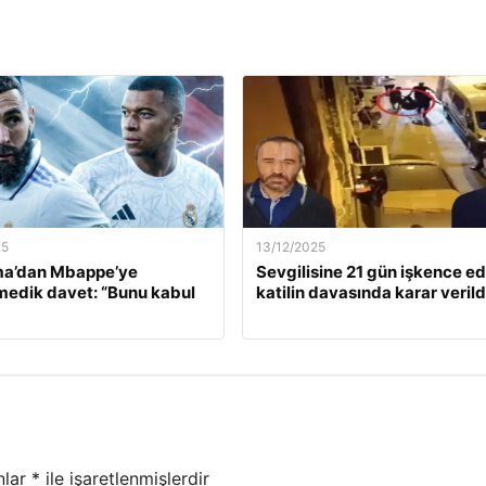
25
13/12/2025
a’dan Mbappe’ye
Sevgilisine 21 gün işkence e
edik davet: “Bunu kabul
katilin davasında karar verild
nlar
*
ile işaretlenmişlerdir