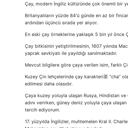
Çay, modern İngiliz kültüründe çok önemli bir ye
Britanyalıların yüzde 84'ü günde en az bir finca
ardından üçüncü sırada yer alıyor.
En eski çay örneklerine yaklaşık 5 bin yıl önce 
Çay bitkisinin yetiştirilmesinin, 1607 yılında Ma
yaprak sevkiyatı ile yayıldığı sanılmaktadır.
Mevcut bilgilere göre çaya verilen isim, farklı Çin 
Kuzey Çin lehçelerinde çay karakteri茶 “cha” olar
edilmesi daha olasıdır.
Çaya kuzey yoluyla ulaşan Rusya, Hindistan ve O
adını verirken, güney deniz yoluyla çaya ulaşan
tercih ediyorum.
17. yüzyılda İngilizler, muhtemelen Kral II. Charle