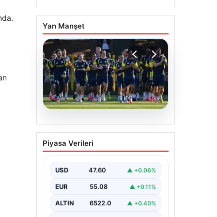
nda.
Yan Manşet
an
05.08.2026
Fenerbahçe’nin Avrupa
Piyasa Verileri
kadrosunda Sturm Graz
maçı öncesi değişiklik!
USD
47.60
▲ +0.06%
EUR
55.08
▲ +0.11%
ALTIN
6522.0
▲ +0.40%