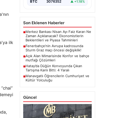
BTC
3076352
▲ +1.18%
a'nın
Son Eklenen Haberler
Merkez Bankası Nisan Ayı Faiz Kararı Ne
■
Zaman Açıklanacak? Ekonomistlerin
Beklentileri ve Piyasa Tahminleri
'ya ilk
Fenerbahçe’nin Avrupa kadrosunda
■
Sturm Graz maçı öncesi değişiklik!
Açık Alan Mimarisinde Konfor ve bahçe
■
mutfağı Çözümleri
Hatay’da Düğün Konvoyunda Çıkan
■
Tartışma Kanlı Bitti: 4 Yaralı
Manavgatlı Öğrencilerin Cumhuriyet ve
■
Kültür Yolculuğu
 “chai”
 demeyi
Güncel
nda,