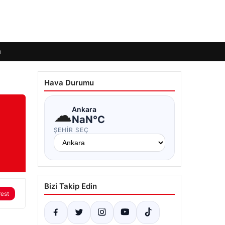
ı
Hava Durumu
☁
Ankara
NaN°C
ŞEHIR SEÇ
Bizi Takip Edin
rest