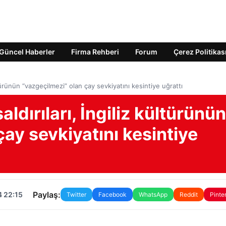
Güncel Haberler
Firma Rehberi
Forum
Çerez Politikas
ültürünün “vazgeçilmezi” olan çay sevkiyatını kesintiye uğrattı
aldırıları, İngiliz kültürünün
çay sevkiyatını kesintiye
Paylaş:
4 22:15
Twitter
Facebook
WhatsApp
Reddit
Pinte