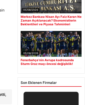
sin
05/08/2026
Merkez Bankası Nisan Ayı Faiz Kararı Ne
Zaman Açıklanacak? Ekonomistlerin
Beklentileri ve Piyasa Tahminleri
05/08/2026
Fenerbahçe’nin Avrupa kadrosunda
Sturm Graz maçı öncesi değişiklik!
Son Eklenen Firmalar
tti,