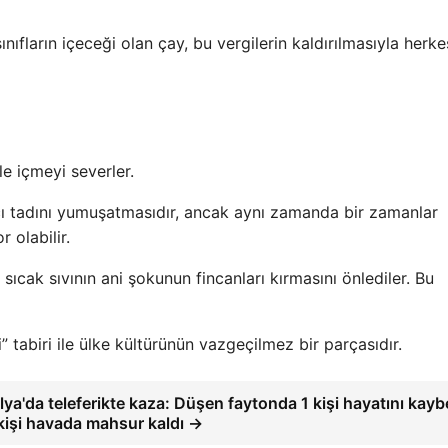
nıfların içeceği olan çay, bu vergilerin kaldırılmasıyla herke
le içmeyi severler.
ı tadını yumuşatmasıdır, ancak aynı zamanda bir zamanlar
 olabilir.
 sıcak sıvının ani şokunun fincanları kırmasını önlediler. Bu
” tabiri ile ülke kültürünün vazgeçilmez bir parçasıdır.
ya'da teleferikte kaza: Düşen faytonda 1 kişi hayatını kaybe
kişi havada mahsur kaldı →