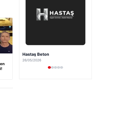
Enes Kaplan Avukatlık Bürosu
28/04/2026
den
i!