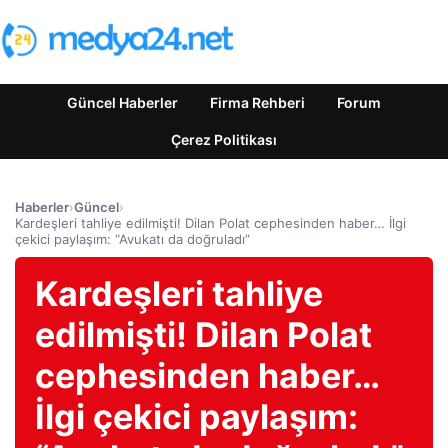
Güncel Haberler
Firma Rehberi
Forum
Çerez Politikası
Haberler
›
Güncel
›
Kardeşleri tahliye edilmişti! Dilan Polat cephesinden haber… İlgi
çekici paylaşım: “Avukatı da doğruladı”
Kardeşleri tahliye
edilmişti! Dilan Polat
cephesinden haber…
İlgi çekici paylaşım: