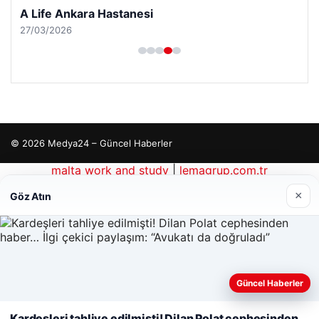
A Life Ankara Hastanesi
27/03/2026
© 2026 Medya24 – Güncel Haberler
malta work and study
|
lemagrup.com.tr
tcio
×
Göz Atın
Güncel Haberler
Web sitemizi nasıl kullandığınızı daha iyi anlayabilmek,
deneyiminizi kişiselleştirmek ve geliştirmek amacıyla çerezler
Kardeşleri tahliye edilmişti! Dilan Polat cephesinden