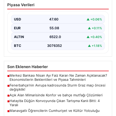
Manavgatlı Öğrencilerin Cumhuriyet ve
Piyasa Verileri
Kültür Yolculuğu
{“title”: “Manavgatlı Öğrencilerin Cumhuriyet ve Kültür
Yolculuğu”,”content”: “ Türkiye’nin önemli eğitim ve
USD
47.60
▲ +0.06%
kültür kurumlarından…
EUR
55.08
▲ +0.11%
ALTIN
6522.0
▲ +0.40%
BTC
3076352
▲ +1.18%
Son Eklenen Haberler
Merkez Bankası Nisan Ayı Faiz Kararı Ne Zaman Açıklanacak?
■
Ekonomistlerin Beklentileri ve Piyasa Tahminleri
Fenerbahçe’nin Avrupa kadrosunda Sturm Graz maçı öncesi
■
değişiklik!
Açık Alan Mimarisinde Konfor ve bahçe mutfağı Çözümleri
■
Hatay’da Düğün Konvoyunda Çıkan Tartışma Kanlı Bitti: 4
■
Yaralı
Manavgatlı Öğrencilerin Cumhuriyet ve Kültür Yolculuğu
■