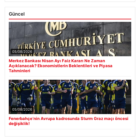
Güncel
05/08/2026
Merkez Bankası Nisan Ayı Faiz Kararı Ne Zaman
Açıklanacak? Ekonomistlerin Beklentileri ve Piyasa
Tahminleri
05/08/2026
Fenerbahçe’nin Avrupa kadrosunda Sturm Graz maçı öncesi
değişiklik!