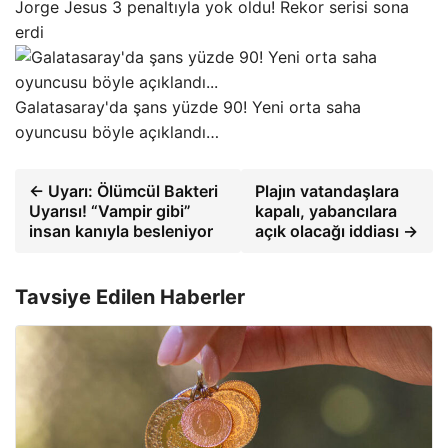
Jorge Jesus 3 penaltıyla yok oldu! Rekor serisi sona
erdi
Galatasaray'da şans yüzde 90! Yeni orta saha
oyuncusu böyle açıklandı…
← Uyarı: Ölümcül Bakteri
Plajın vatandaşlara
Uyarısı! “Vampir gibi”
kapalı, yabancılara
insan kanıyla besleniyor
açık olacağı iddiası →
Tavsiye Edilen Haberler