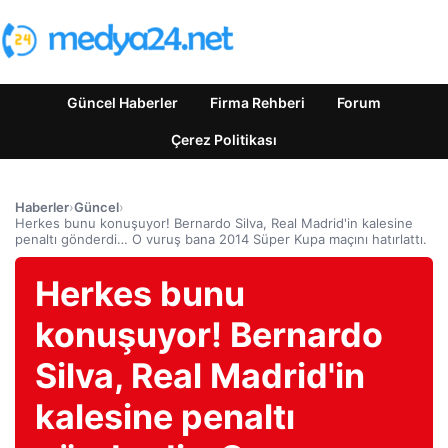
Güncel Haberler
Firma Rehberi
Forum
Çerez Politikası
Haberler
›
Güncel
›
Herkes bunu konuşuyor! Bernardo Silva, Real Madrid'in kalesine
penaltı gönderdi… O vuruş bana 2014 Süper Kupa maçını hatırlattı.
Herkes bunu
konuşuyor! Bernardo
Silva, Real Madrid'in
kalesine penaltı