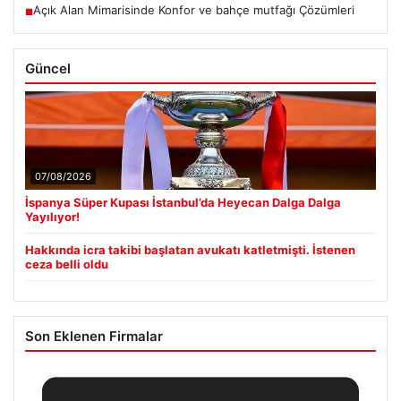
Açık Alan Mimarisinde Konfor ve bahçe mutfağı Çözümleri
■
Güncel
07/08/2026
İspanya Süper Kupası İstanbul’da Heyecan Dalga Dalga
Yayılıyor!
Hakkında icra takibi başlatan avukatı katletmişti. İstenen
ceza belli oldu
Son Eklenen Firmalar