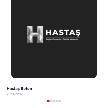
Enes Kaplan Avukatlık Bürosu
28/04/2026