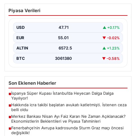
Hakkında icra takibi başlatan avukatı
Piyasa Verileri
katletmişti. İstenen ceza belli oldu
{“title”: “İcra Takibine Zarar Verme Nedeniyle Avukata
Yönelik Silahlı Saldırının Yargı Süreci Açıklandı”,
USD
47.71
▲ +0.17%
“content”:…
EUR
55.01
▼ -0.02%
ALTIN
6572.5
▲ +1.23%
BTC
3061380
▼ -0.58%
Son Eklenen Haberler
İspanya Süper Kupası İstanbul’da Heyecan Dalga Dalga
■
Yayılıyor!
Hakkında icra takibi başlatan avukatı katletmişti. İstenen ceza
■
belli oldu
Merkez Bankası Nisan Ayı Faiz Kararı Ne Zaman Açıklanacak?
■
Ekonomistlerin Beklentileri ve Piyasa Tahminleri
Fenerbahçe’nin Avrupa kadrosunda Sturm Graz maçı öncesi
■
değişiklik!