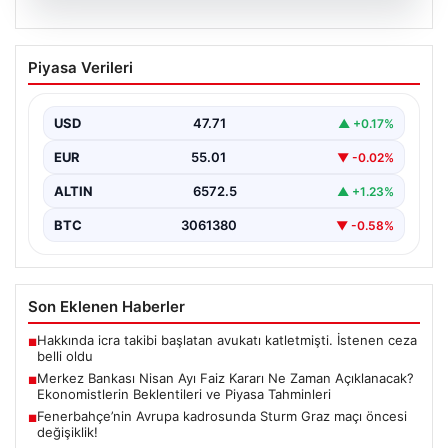
05.08.2026
Merkez Bankası Nisan Ayı Faiz Kararı Ne
Piyasa Verileri
Zaman Açıklanacak? Ekonomistlerin
Beklentileri ve Piyasa Tahminleri
USD
47.71
▲ +0.17%
Türkiye Cumhuriyet Merkez Bankası (TCMB) Para
Politikası Kurulu, Nisan ayı faiz kararını belirlemek
EUR
55.01
▼ -0.02%
üzere…
ALTIN
6572.5
▲ +1.23%
BTC
3061380
▼ -0.58%
Son Eklenen Haberler
Hakkında icra takibi başlatan avukatı katletmişti. İstenen ceza
■
belli oldu
Merkez Bankası Nisan Ayı Faiz Kararı Ne Zaman Açıklanacak?
■
Ekonomistlerin Beklentileri ve Piyasa Tahminleri
Fenerbahçe’nin Avrupa kadrosunda Sturm Graz maçı öncesi
■
değişiklik!