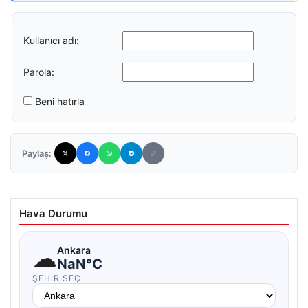
Kullanıcı adı:
Parola:
Beni hatırla
Paylaş:
Hava Durumu
☁
Ankara
NaN°C
ŞEHIR SEÇ