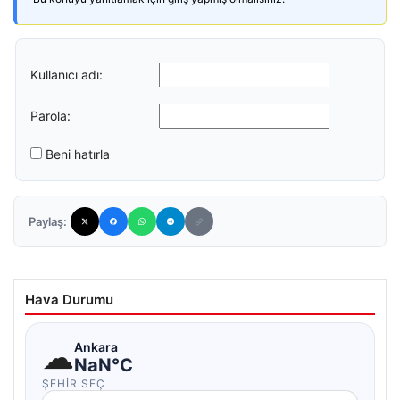
Kullanıcı adı:
Parola:
Beni hatırla
Paylaş:
Hava Durumu
☁
Ankara
NaN°C
ŞEHIR SEÇ