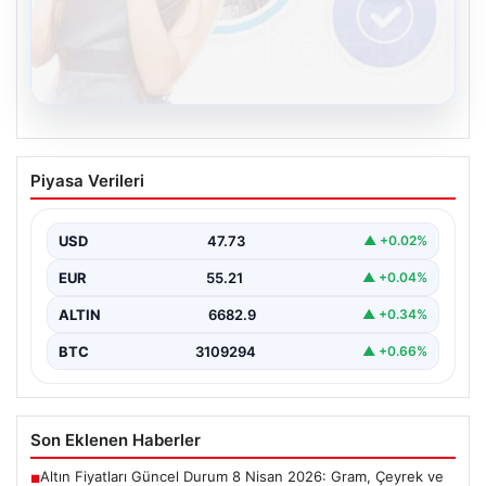
08.08.2026
Kelebek sohbet platformu İle Çevrim içi
Piyasa Verileri
İletişimin Seviyeli Adresi Ve Muhabbet
Deneyimi
USD
47.73
▲ +0.02%
İnternet dünyasında kullanıcıların güvenli bir tarzda
iletişim oluşturması ciddi bir önem taşımaktadır. Halen
EUR
55.21
▲ +0.04%
birçok…
ALTIN
6682.9
▲ +0.34%
BTC
3109294
▲ +0.66%
Son Eklenen Haberler
Altın Fiyatları Güncel Durum 8 Nisan 2026: Gram, Çeyrek ve
■