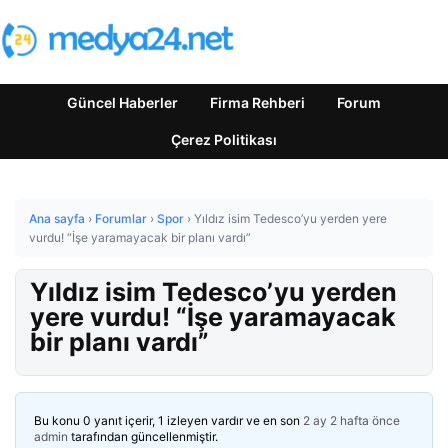
Güncel Haberler
Firma Rehberi
Forum
Çerez Politikası
Ana sayfa
›
Forumlar
›
Spor
›
Yıldız isim Tedesco’yu yerden yere
vurdu! “İşe yaramayacak bir planı vardı”
Yıldız isim Tedesco’yu yerden
yere vurdu! “İşe yaramayacak
bir planı vardı”
Bu konu 0 yanıt içerir, 1 izleyen vardır ve en son
2 ay 2 hafta önce
admin
tarafından güncellenmiştir.