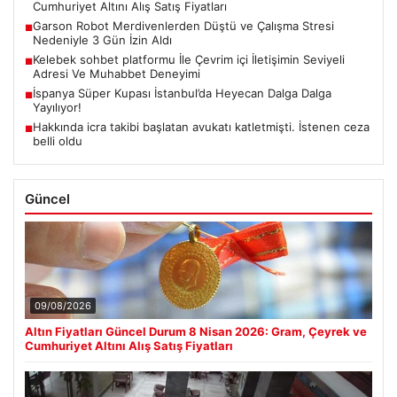
Cumhuriyet Altını Alış Satış Fiyatları
Garson Robot Merdivenlerden Düştü ve Çalışma Stresi
■
Nedeniyle 3 Gün İzin Aldı
Kelebek sohbet platformu İle Çevrim içi İletişimin Seviyeli
■
Adresi Ve Muhabbet Deneyimi
İspanya Süper Kupası İstanbul’da Heyecan Dalga Dalga
■
Yayılıyor!
Hakkında icra takibi başlatan avukatı katletmişti. İstenen ceza
■
belli oldu
Güncel
09/08/2026
Altın Fiyatları Güncel Durum 8 Nisan 2026: Gram, Çeyrek ve
Cumhuriyet Altını Alış Satış Fiyatları