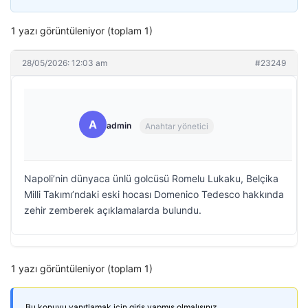
1 yazı görüntüleniyor (toplam 1)
28/05/2026: 12:03 am
#23249
A
admin
Anahtar yönetici
Napoli’nin dünyaca ünlü golcüsü Romelu Lukaku, Belçika
Milli Takımı’ndaki eski hocası Domenico Tedesco hakkında
zehir zemberek açıklamalarda bulundu.
1 yazı görüntüleniyor (toplam 1)
Bu konuyu yanıtlamak için giriş yapmış olmalısınız.