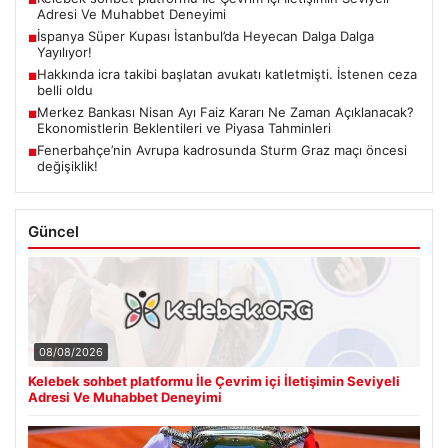
■
Adresi Ve Muhabbet Deneyimi
İspanya Süper Kupası İstanbul’da Heyecan Dalga Dalga
■
Yayılıyor!
Hakkında icra takibi başlatan avukatı katletmişti. İstenen ceza
■
belli oldu
Merkez Bankası Nisan Ayı Faiz Kararı Ne Zaman Açıklanacak?
■
Ekonomistlerin Beklentileri ve Piyasa Tahminleri
Fenerbahçe’nin Avrupa kadrosunda Sturm Graz maçı öncesi
■
değişiklik!
Güncel
08/08/2026
Kelebek sohbet platformu İle Çevrim içi İletişimin Seviyeli
Adresi Ve Muhabbet Deneyimi