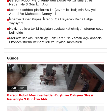
Garson Robot Merdivenlerden Düştü ve Çalışma Stresi
■
Nedeniyle 3 Gün İzin Aldı
Kelebek sohbet platformu İle Çevrim içi İletişimin Seviyeli
■
Adresi Ve Muhabbet Deneyimi
İspanya Süper Kupası İstanbul’da Heyecan Dalga Dalga
■
Yayılıyor!
Hakkında icra takibi başlatan avukatı katletmişti. İstenen ceza
■
belli oldu
Merkez Bankası Nisan Ayı Faiz Kararı Ne Zaman Açıklanacak?
■
Ekonomistlerin Beklentileri ve Piyasa Tahminleri
Güncel
08/08/2026
Garson Robot Merdivenlerden Düştü ve Çalışma Stresi
Nedeniyle 3 Gün İzin Aldı