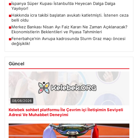
İspanya Süper Kupası İstanbul’da Heyecan Dalga Dalga
■
Yayılıyor!
Hakkında icra takibi başlatan avukatı katletmişti. İstenen ceza
■
belli oldu
Merkez Bankası Nisan Ayı Faiz Kararı Ne Zaman Açıklanacak?
■
Ekonomistlerin Beklentileri ve Piyasa Tahminleri
Fenerbahçe’nin Avrupa kadrosunda Sturm Graz maçı öncesi
■
değişiklik!
Güncel
08/08/2026
Kelebek sohbet platformu İle Çevrim içi İletişimin Seviyeli
Adresi Ve Muhabbet Deneyimi