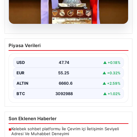
07.08.2026
İspanya Süper Kupası İstanbul’da
Piyasa Verileri
Heyecan Dalga Dalga Yayılıyor!
Türk futbolseverler yakın zamanda uluslararası arenada
büyük bir organizasyona ev sahipliği yapmaya
USD
47.74
▲ +0.18%
hazırlanıyor. İspanya…
EUR
55.25
▲ +0.32%
ALTIN
6660.6
▲ +2.59%
BTC
3092988
▲ +1.02%
Son Eklenen Haberler
Kelebek sohbet platformu İle Çevrim içi İletişimin Seviyeli
■
Adresi Ve Muhabbet Deneyimi