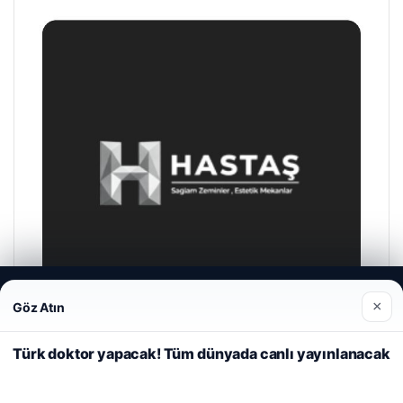
Web sitemizi nasıl kullandığınızı daha iyi anlayabilmek,
×
Göz Atın
deneyiminizi kişiselleştirmek ve geliştirmek amacıyla çerezler
kullanıyoruz.
Çerez Politikamız
Türk doktor yapacak! Tüm dünyada canlı yayınlanacak
Reddet
Kabul Et
Hastaş Beton
26/05/2026