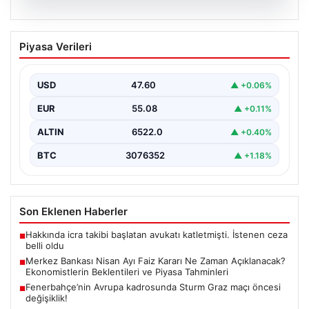
05.08.2026
Merkez Bankası Nisan Ayı Faiz Kararı Ne
Piyasa Verileri
Zaman Açıklanacak? Ekonomistlerin
Beklentileri ve Piyasa Tahminleri
USD
47.60
▲ +0.06%
Türkiye Cumhuriyet Merkez Bankası (TCMB) Para
Politikası Kurulu, Nisan ayı faiz kararını belirlemek
EUR
55.08
▲ +0.11%
üzere…
ALTIN
6522.0
▲ +0.40%
BTC
3076352
▲ +1.18%
Son Eklenen Haberler
Hakkında icra takibi başlatan avukatı katletmişti. İstenen ceza
■
belli oldu
Merkez Bankası Nisan Ayı Faiz Kararı Ne Zaman Açıklanacak?
■
Ekonomistlerin Beklentileri ve Piyasa Tahminleri
Fenerbahçe’nin Avrupa kadrosunda Sturm Graz maçı öncesi
■
değişiklik!