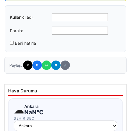
Kullanıcı adı:
Parola:
Beni hatırla
Paylaş:
Hava Durumu
☁
Ankara
NaN°C
ŞEHIR SEÇ