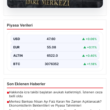
05.08.2026
Merkez Bankası Nisan Ayı Faiz Kararı Ne
Piyasa Verileri
Zaman Açıklanacak? Ekonomistlerin
Beklentileri ve Piyasa Tahminleri
USD
47.60
▲ +0.06%
Türkiye Cumhuriyet Merkez Bankası (TCMB) Para
Politikası Kurulu, Nisan ayı faiz kararını belirlemek
EUR
55.08
▲ +0.11%
üzere…
ALTIN
6522.0
▲ +0.40%
BTC
3076352
▲ +1.18%
Son Eklenen Haberler
Hakkında icra takibi başlatan avukatı katletmişti. İstenen ceza
■
belli oldu
Merkez Bankası Nisan Ayı Faiz Kararı Ne Zaman Açıklanacak?
■
Ekonomistlerin Beklentileri ve Piyasa Tahminleri