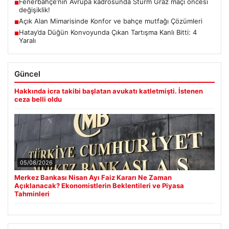
Fenerbahçe’nin Avrupa kadrosunda Sturm Graz maçı öncesi
■
değişiklik!
Açık Alan Mimarisinde Konfor ve bahçe mutfağı Çözümleri
■
Hatay’da Düğün Konvoyunda Çıkan Tartışma Kanlı Bitti: 4
■
Yaralı
Güncel
Hakkında icra takibi başlatan avukatı katletmişti. İstenen
ceza belli oldu
05/08/2026
Merkez Bankası Nisan Ayı Faiz Kararı Ne Zaman
Açıklanacak? Ekonomistlerin Beklentileri ve Piyasa
Tahminleri