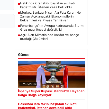
Hakkında icra takibi başlatan avukatı
■
katletmişti. İstenen ceza belli oldu
Merkez Bankası Nisan Ayı Faiz Kararı Ne
■
Zaman Açıklanacak? Ekonomistlerin
Beklentileri ve Piyasa Tahminleri
Fenerbahçe’nin Avrupa kadrosunda Sturm
■
Graz maçı öncesi değişiklik!
Açık Alan Mimarisinde Konfor ve bahçe
■
mutfağı Çözümleri
Güncel
07/08/2026
İspanya Süper Kupası İstanbul’da Heyecan
Dalga Dalga Yayılıyor!
Hakkında icra takibi başlatan avukatı
katletmişti. İstenen ceza belli oldu