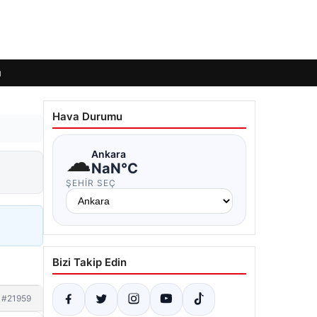
ı
Hava Durumu
☁
Ankara
NaN°C
ŞEHIR SEÇ
Bizi Takip Edin
#21959