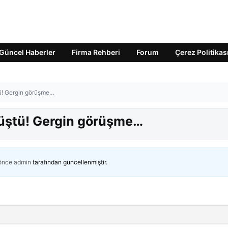
Güncel Haberler
Firma Rehberi
Forum
Çerez Politikas
ü! Gergin görüşme…
üştü! Gergin görüşme…
 önce
admin
tarafından güncellenmiştir.