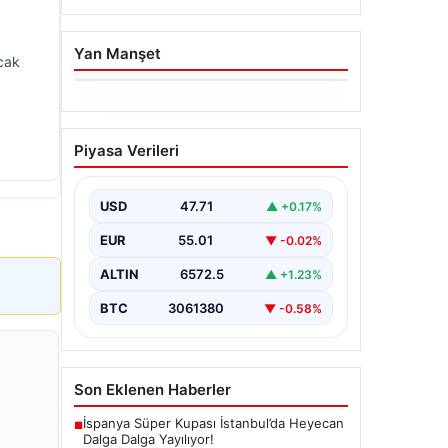
Yan Manşet
ncak
06.08.2026
Hakkında icra takibi
Piyasa Verileri
başlatan avukatı
katletmişti. İstenen ceza
belli oldu
USD
47.71
▲ +0.17%
{"title": "İcra Takibine Zarar Verme
EUR
55.01
▼ -0.02%
Nedeniyle Avukata Yönelik Silahlı
Saldırının Yargı Süreci Açıklandı",
ALTIN
6572.5
▲ +1.23%
"content":…
BTC
3061380
▼ -0.58%
Son Eklenen Haberler
İspanya Süper Kupası İstanbul’da Heyecan
■
Dalga Dalga Yayılıyor!