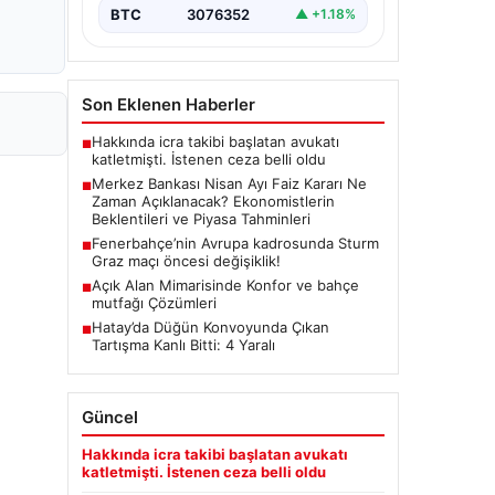
(TCMB) Para Politikası Kurulu, Nisan
BTC
3076352
▲ +1.18%
ayı faiz kararını belirlemek üzere…
Son Eklenen Haberler
Hakkında icra takibi başlatan avukatı
■
katletmişti. İstenen ceza belli oldu
Merkez Bankası Nisan Ayı Faiz Kararı Ne
■
Zaman Açıklanacak? Ekonomistlerin
Beklentileri ve Piyasa Tahminleri
Fenerbahçe’nin Avrupa kadrosunda Sturm
■
Graz maçı öncesi değişiklik!
Açık Alan Mimarisinde Konfor ve bahçe
■
mutfağı Çözümleri
Hatay’da Düğün Konvoyunda Çıkan
■
Tartışma Kanlı Bitti: 4 Yaralı
Güncel
Hakkında icra takibi başlatan avukatı
katletmişti. İstenen ceza belli oldu