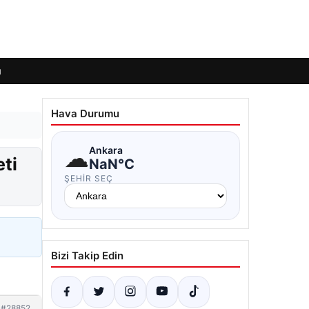
ı
Hava Durumu
☁
Ankara
ti
NaN°C
ŞEHIR SEÇ
Bizi Takip Edin
#28852