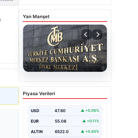
Yan Manşet
i
05.08.2026
Merkez Bankası Nisan Ayı
Piyasa Verileri
Faiz Kararı Ne Zaman
Açıklanacak?
Ekonomistlerin
USD
47.60
▲ +0.06%
Beklentileri ve Piyasa
EUR
55.08
▲ +0.11%
Tahminleri
ALTIN
6522.0
▲ +0.40%
Türkiye Cumhuriyet Merkez Bankası