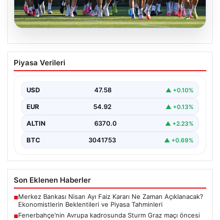
05.08.2026
Fenerbahçe’nin Avrupa kadrosunda
Piyasa Verileri
Sturm Graz maçı öncesi değişiklik!
USD
47.58
▲ +0.10%
EUR
54.92
▲ +0.13%
ALTIN
6370.0
▲ +2.23%
BTC
3041753
▲ +0.69%
Son Eklenen Haberler
Merkez Bankası Nisan Ayı Faiz Kararı Ne Zaman Açıklanacak?
■
Ekonomistlerin Beklentileri ve Piyasa Tahminleri
Fenerbahçe’nin Avrupa kadrosunda Sturm Graz maçı öncesi
■