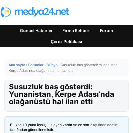
Güncel Haberler
Firma Rehberi
Forum
Çerez Politikası
Ana sayfa
›
Forumlar
›
Dünya
›
Susuzluk baş gösterdi: Yunanistan,
Kerpe Adası’nda olağanüstü hal ilan etti
Susuzluk baş gösterdi:
Yunanistan, Kerpe Adası’nda
olağanüstü hal ilan etti
Bu konu 0 yanıt içerir, 1 izleyen vardır ve en son
2 ay önce
admin
tarafından güncellenmiştir.