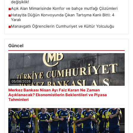
değişiklik!
Açık Alan Mimarisinde Konfor ve bahçe mutfağı Çözümleri
■
Hatay’da Düğün Konvoyunda Çıkan Tartışma Kanlı Bitti: 4
■
Yaralı
Manavgatlı Öğrencilerin Cumhuriyet ve Kültür Yolculuğu
■
Güncel
05/08/2026
Merkez Bankası Nisan Ayı Faiz Kararı Ne Zaman
Açıklanacak? Ekonomistlerin Beklentileri ve Piyasa
Tahminleri