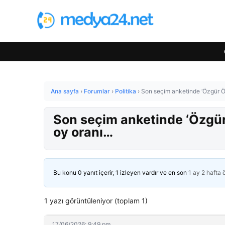
Ana sayfa
›
Forumlar
›
Politika
›
Son seçim anketinde ‘Özgür Öz
Son seçim anketinde ‘Özgür 
oy oranı…
Bu konu 0 yanıt içerir, 1 izleyen vardır ve en son
1 ay 2 hafta
1 yazı görüntüleniyor (toplam 1)
17/06/2026: 9:49 pm