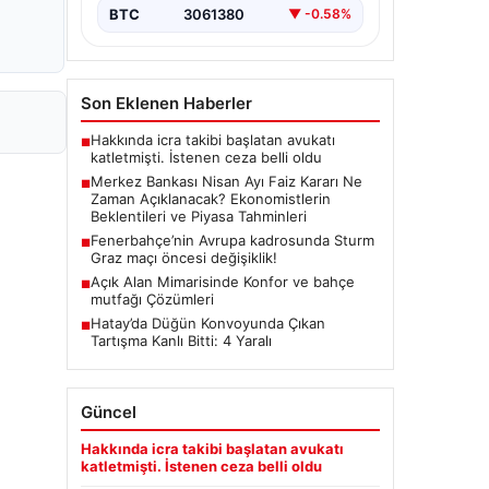
(TCMB) Para Politikası Kurulu, Nisan
BTC
3061380
▼ -0.58%
ayı faiz kararını belirlemek üzere…
Son Eklenen Haberler
Hakkında icra takibi başlatan avukatı
■
katletmişti. İstenen ceza belli oldu
Merkez Bankası Nisan Ayı Faiz Kararı Ne
■
Zaman Açıklanacak? Ekonomistlerin
Beklentileri ve Piyasa Tahminleri
Fenerbahçe’nin Avrupa kadrosunda Sturm
■
Graz maçı öncesi değişiklik!
Açık Alan Mimarisinde Konfor ve bahçe
■
mutfağı Çözümleri
Hatay’da Düğün Konvoyunda Çıkan
■
Tartışma Kanlı Bitti: 4 Yaralı
Güncel
Hakkında icra takibi başlatan avukatı
katletmişti. İstenen ceza belli oldu