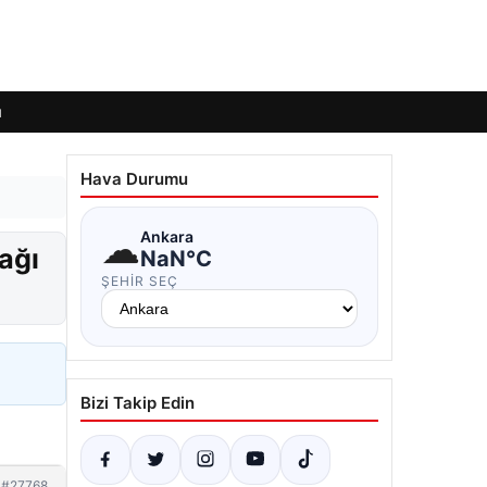
ı
Hava Durumu
☁
Ankara
ağı
NaN°C
ŞEHIR SEÇ
Bizi Takip Edin
#27768