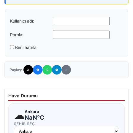
Kullanıcı adı:
Parola:
Beni hatırla
Paylaş:
Hava Durumu
☁
Ankara
NaN°C
ŞEHIR SEÇ