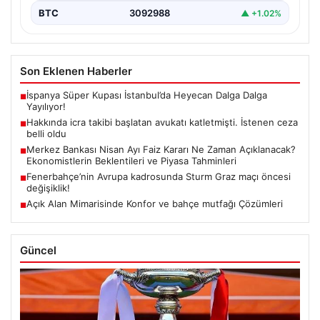
BTC
3092988
▲ +1.02%
Son Eklenen Haberler
İspanya Süper Kupası İstanbul’da Heyecan Dalga Dalga
■
Yayılıyor!
Hakkında icra takibi başlatan avukatı katletmişti. İstenen ceza
■
belli oldu
Merkez Bankası Nisan Ayı Faiz Kararı Ne Zaman Açıklanacak?
■
Ekonomistlerin Beklentileri ve Piyasa Tahminleri
Fenerbahçe’nin Avrupa kadrosunda Sturm Graz maçı öncesi
■
değişiklik!
Açık Alan Mimarisinde Konfor ve bahçe mutfağı Çözümleri
■
Güncel