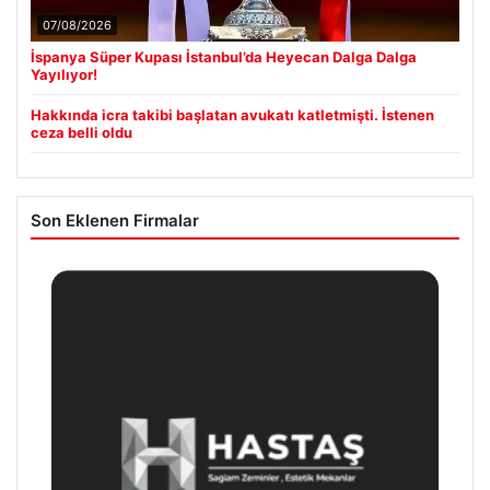
07/08/2026
İspanya Süper Kupası İstanbul’da Heyecan Dalga Dalga
Yayılıyor!
Hakkında icra takibi başlatan avukatı katletmişti. İstenen
ceza belli oldu
Son Eklenen Firmalar