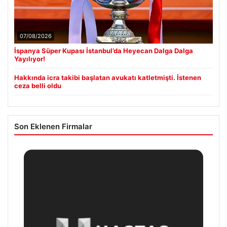
07/08/2026
İspanya Süper Kupası İstanbul’da Heyecan Dalga Dalga
Yayılıyor!
Hakkında icra takibi başlatan avukatı katletmişti. İstenen
ceza belli oldu
Son Eklenen Firmalar