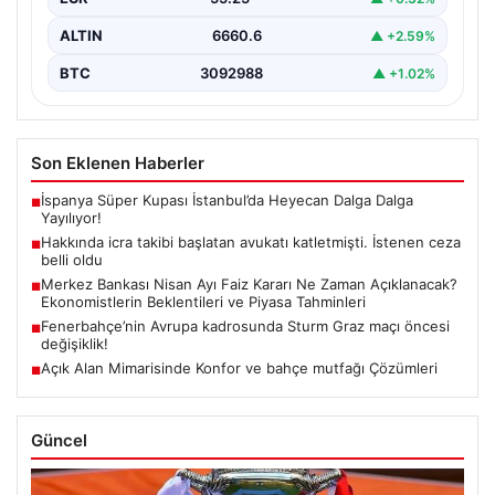
ALTIN
6660.6
▲ +2.59%
BTC
3092988
▲ +1.02%
Son Eklenen Haberler
İspanya Süper Kupası İstanbul’da Heyecan Dalga Dalga
■
Yayılıyor!
Hakkında icra takibi başlatan avukatı katletmişti. İstenen ceza
■
belli oldu
Merkez Bankası Nisan Ayı Faiz Kararı Ne Zaman Açıklanacak?
■
Ekonomistlerin Beklentileri ve Piyasa Tahminleri
Fenerbahçe’nin Avrupa kadrosunda Sturm Graz maçı öncesi
■
değişiklik!
Açık Alan Mimarisinde Konfor ve bahçe mutfağı Çözümleri
■
Güncel