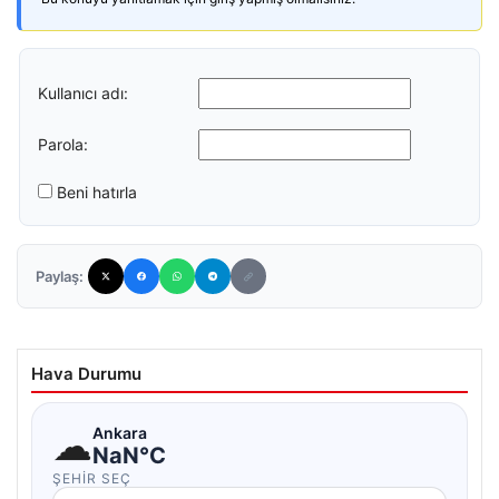
Kullanıcı adı:
Parola:
Beni hatırla
Paylaş:
Hava Durumu
☁
Ankara
NaN°C
ŞEHIR SEÇ