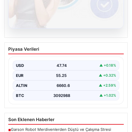
08.08.2026
Kelebek sohbet platformu İle Çevrim içi
Piyasa Verileri
İletişimin Seviyeli Adresi Ve Muhabbet
Deneyimi
USD
47.74
▲ +0.18%
İnternet dünyasında kullanıcıların güvenli bir tarzda
iletişim oluşturması ciddi bir önem taşımaktadır. Halen
EUR
55.25
▲ +0.32%
birçok…
ALTIN
6660.6
▲ +2.59%
BTC
3092988
▲ +1.02%
Son Eklenen Haberler
Garson Robot Merdivenlerden Düştü ve Çalışma Stresi
■