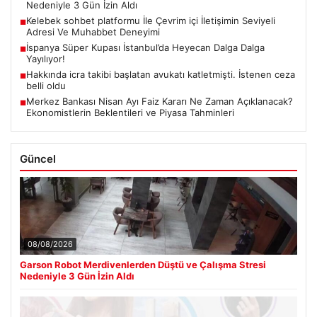
Nedeniyle 3 Gün İzin Aldı
Kelebek sohbet platformu İle Çevrim içi İletişimin Seviyeli
■
Adresi Ve Muhabbet Deneyimi
İspanya Süper Kupası İstanbul’da Heyecan Dalga Dalga
■
Yayılıyor!
Hakkında icra takibi başlatan avukatı katletmişti. İstenen ceza
■
belli oldu
Merkez Bankası Nisan Ayı Faiz Kararı Ne Zaman Açıklanacak?
■
Ekonomistlerin Beklentileri ve Piyasa Tahminleri
Güncel
08/08/2026
Garson Robot Merdivenlerden Düştü ve Çalışma Stresi
Nedeniyle 3 Gün İzin Aldı