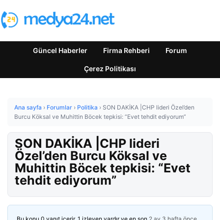
Güncel Haberler
Firma Rehberi
Forum
Çerez Politikası
Ana sayfa
›
Forumlar
›
Politika
›
SON DAKİKA |CHP lideri Özel’den
Burcu Köksal ve Muhittin Böcek tepkisi: “Evet tehdit ediyorum”
SON DAKİKA |CHP lideri
Özel’den Burcu Köksal ve
Muhittin Böcek tepkisi: “Evet
tehdit ediyorum”
Bu konu 0 yanıt içerir, 1 izleyen vardır ve en son
2 ay 3 hafta önce