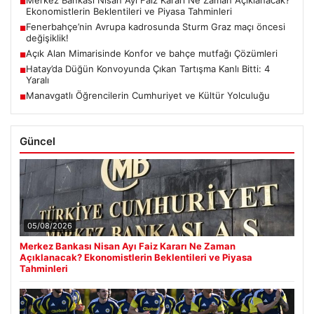
Merkez Bankası Nisan Ayı Faiz Kararı Ne Zaman Açıklanacak?
■
Ekonomistlerin Beklentileri ve Piyasa Tahminleri
Fenerbahçe’nin Avrupa kadrosunda Sturm Graz maçı öncesi
■
değişiklik!
Açık Alan Mimarisinde Konfor ve bahçe mutfağı Çözümleri
■
Hatay’da Düğün Konvoyunda Çıkan Tartışma Kanlı Bitti: 4
■
Yaralı
Manavgatlı Öğrencilerin Cumhuriyet ve Kültür Yolculuğu
■
Güncel
05/08/2026
Merkez Bankası Nisan Ayı Faiz Kararı Ne Zaman
Açıklanacak? Ekonomistlerin Beklentileri ve Piyasa
Tahminleri