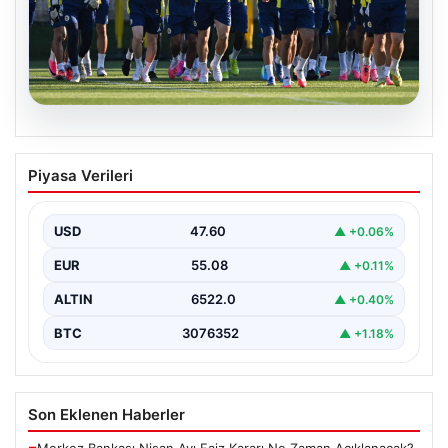
05.08.2026
Fenerbahçe’nin Avrupa kadrosunda
Piyasa Verileri
Sturm Graz maçı öncesi değişiklik!
USD
47.60
▲ +0.06%
EUR
55.08
▲ +0.11%
ALTIN
6522.0
▲ +0.40%
BTC
3076352
▲ +1.18%
Son Eklenen Haberler