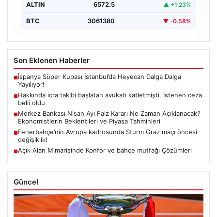
ALTIN
6572.5
▲ +1.23%
BTC
3061380
▼ -0.58%
Son Eklenen Haberler
İspanya Süper Kupası İstanbul’da Heyecan Dalga Dalga
■
Yayılıyor!
Hakkında icra takibi başlatan avukatı katletmişti. İstenen ceza
■
belli oldu
Merkez Bankası Nisan Ayı Faiz Kararı Ne Zaman Açıklanacak?
■
Ekonomistlerin Beklentileri ve Piyasa Tahminleri
Fenerbahçe’nin Avrupa kadrosunda Sturm Graz maçı öncesi
■
değişiklik!
Açık Alan Mimarisinde Konfor ve bahçe mutfağı Çözümleri
■
Güncel