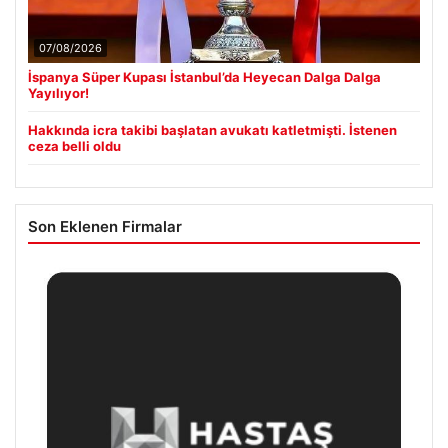
07/08/2026
İspanya Süper Kupası İstanbul’da Heyecan Dalga Dalga
Yayılıyor!
Hakkında icra takibi başlatan avukatı katletmişti. İstenen
ceza belli oldu
Son Eklenen Firmalar