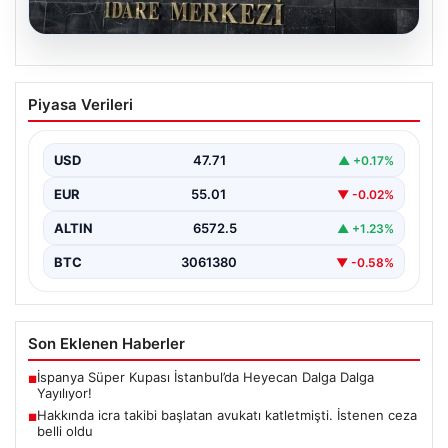
05.08.2026
Merkez Bankası Nisan Ayı Faiz Kararı Ne
Piyasa Verileri
Zaman Açıklanacak? Ekonomistlerin
Beklentileri ve Piyasa Tahminleri
USD
47.71
▲ +0.17%
Türkiye Cumhuriyet Merkez Bankası (TCMB) Para
Politikası Kurulu, Nisan ayı faiz kararını belirlemek
EUR
55.01
▼ -0.02%
üzere…
ALTIN
6572.5
▲ +1.23%
BTC
3061380
▼ -0.58%
Son Eklenen Haberler
İspanya Süper Kupası İstanbul’da Heyecan Dalga Dalga
■
Yayılıyor!
Hakkında icra takibi başlatan avukatı katletmişti. İstenen ceza
■
belli oldu