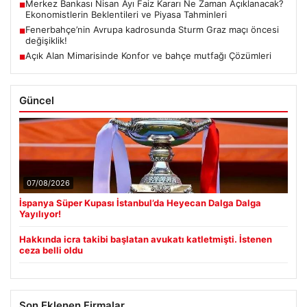
Merkez Bankası Nisan Ayı Faiz Kararı Ne Zaman Açıklanacak?
■
Ekonomistlerin Beklentileri ve Piyasa Tahminleri
Fenerbahçe’nin Avrupa kadrosunda Sturm Graz maçı öncesi
■
değişiklik!
Açık Alan Mimarisinde Konfor ve bahçe mutfağı Çözümleri
■
Güncel
07/08/2026
İspanya Süper Kupası İstanbul’da Heyecan Dalga Dalga
Yayılıyor!
Hakkında icra takibi başlatan avukatı katletmişti. İstenen
ceza belli oldu
Son Eklenen Firmalar