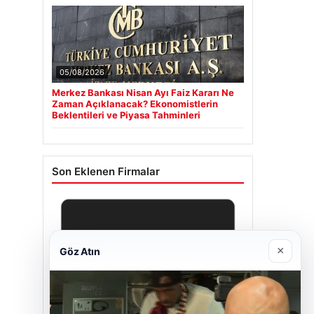
05/08/2026
Merkez Bankası Nisan Ayı Faiz Kararı Ne
Zaman Açıklanacak? Ekonomistlerin
Beklentileri ve Piyasa Tahminleri
Son Eklenen Firmalar
×
Göz Atın