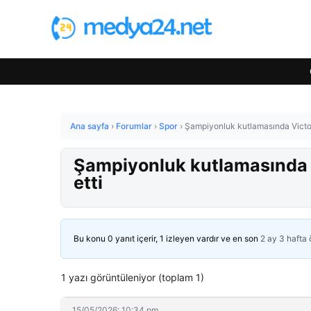
Ana sayfa
›
Forumlar
›
Spor
›
Şampiyonluk kutlamasında Victor O
Şampiyonluk kutlamasında Vi
etti
Bu konu 0 yanıt içerir, 1 izleyen vardır ve en son
2 ay 3 hafta
1 yazı görüntüleniyor (toplam 1)
15/05/2026: 10:34 pm