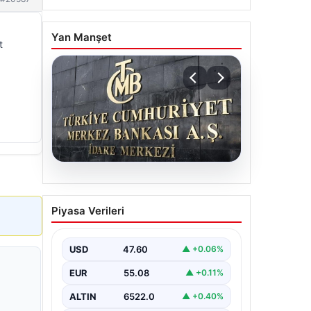
Yan Manşet
t
05.08.2026
Merkez Bankası Nisan Ayı
Piyasa Verileri
Faiz Kararı Ne Zaman
Açıklanacak?
Ekonomistlerin
USD
47.60
▲ +0.06%
Beklentileri ve Piyasa
EUR
55.08
▲ +0.11%
Tahminleri
ALTIN
6522.0
▲ +0.40%
Türkiye Cumhuriyet Merkez Bankası