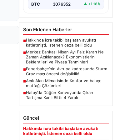
(TCMB) Para Politikası Kurulu, Nisan
BTC
3076352
▲ +1.18%
ayı faiz kararını belirlemek üzere…
Son Eklenen Haberler
Hakkında icra takibi başlatan avukatı
■
katletmişti. İstenen ceza belli oldu
Merkez Bankası Nisan Ayı Faiz Kararı Ne
■
Zaman Açıklanacak? Ekonomistlerin
Beklentileri ve Piyasa Tahminleri
Fenerbahçe’nin Avrupa kadrosunda Sturm
■
Graz maçı öncesi değişiklik!
Açık Alan Mimarisinde Konfor ve bahçe
■
mutfağı Çözümleri
Hatay’da Düğün Konvoyunda Çıkan
■
Tartışma Kanlı Bitti: 4 Yaralı
Güncel
Hakkında icra takibi başlatan avukatı
katletmişti. İstenen ceza belli oldu