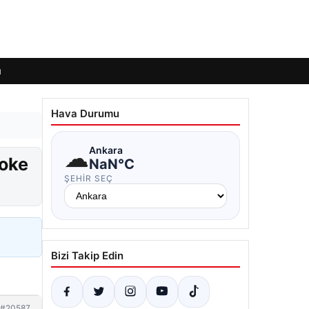
ı
Hava Durumu
☁
Ankara
şoke
NaN°C
ŞEHIR SEÇ
Bizi Takip Edin
#20587