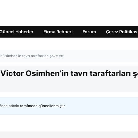
Güncel Haberler
Firma Rehberi
Forum
Çerez Politikas
simhen’in tavrı taraftarları şoke etti
ctor Osimhen’in tavrı taraftarları 
 önce
admin
tarafından güncellenmiştir.