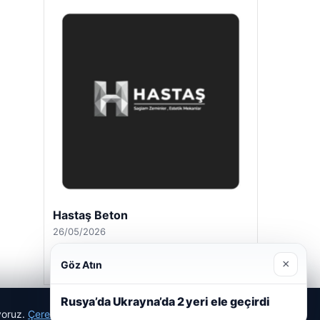
Hastaş Beton
26/05/2026
×
Göz Atın
Rusya’da Ukrayna’da 2 yeri ele geçirdi
ıyoruz.
Çerez Politikamız
Reddet
Kabul Et