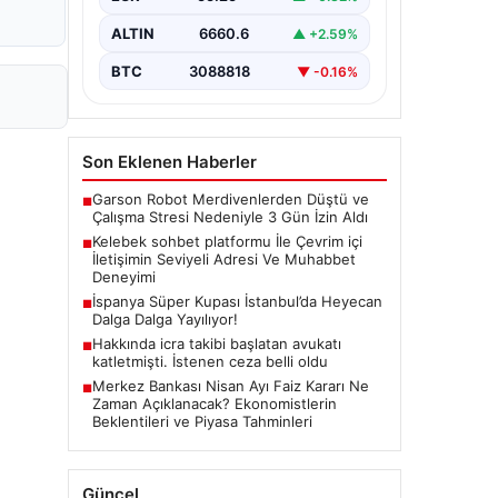
güvenli bir tarzda iletişim
oluşturması ciddi bir önem
ALTIN
6660.6
▲ +2.59%
taşımaktadır. Halen birçok…
BTC
3088818
▼ -0.16%
Son Eklenen Haberler
Garson Robot Merdivenlerden Düştü ve
■
Çalışma Stresi Nedeniyle 3 Gün İzin Aldı
Kelebek sohbet platformu İle Çevrim içi
■
İletişimin Seviyeli Adresi Ve Muhabbet
Deneyimi
İspanya Süper Kupası İstanbul’da Heyecan
■
Dalga Dalga Yayılıyor!
Hakkında icra takibi başlatan avukatı
■
katletmişti. İstenen ceza belli oldu
Merkez Bankası Nisan Ayı Faiz Kararı Ne
■
Zaman Açıklanacak? Ekonomistlerin
Beklentileri ve Piyasa Tahminleri
Güncel