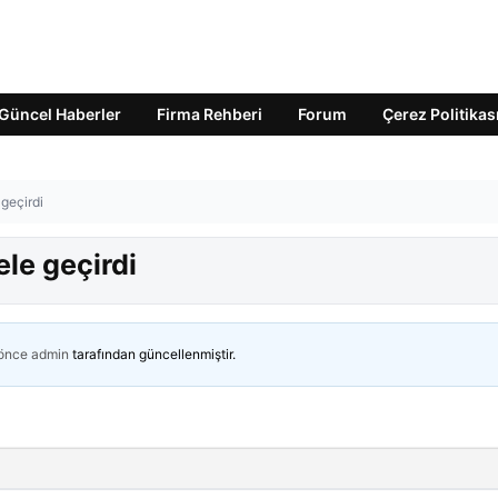
Güncel Haberler
Firma Rehberi
Forum
Çerez Politikas
 geçirdi
ele geçirdi
 önce
admin
tarafından güncellenmiştir.