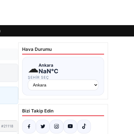
ı
Hava Durumu
☁
Ankara
NaN°C
ŞEHIR SEÇ
Bizi Takip Edin
#21118