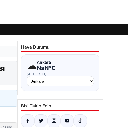
ı
Hava Durumu
☁
Ankara
sı
NaN°C
ŞEHIR SEÇ
Bizi Takip Edin
#23891