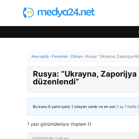
Ana sayfa
›
Forumlar
›
Dünya
›
Rusya: “Ukrayna, Zaporijya Nükl
Rusya: “Ukrayna, Zaporijya N
düzenlendi”
Bu konu 0 yanıt içerir, 1 izleyen vardır ve en son
2 ay 1 hafta
1 yazı görüntüleniyor (toplam 1)
31/05/2026: 2:49 am