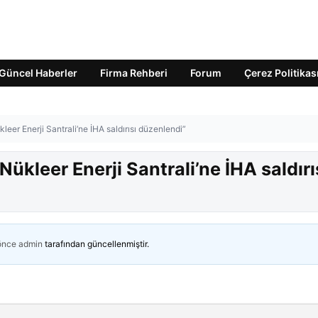
Güncel Haberler
Firma Rehberi
Forum
Çerez Politikas
eer Enerji Santrali’ne İHA saldırısı düzenlendi”
ükleer Enerji Santrali’ne İHA saldırı
 önce
admin
tarafından güncellenmiştir.