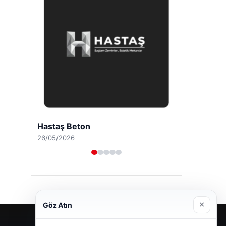
Enes Kaplan Avukatlık Bürosu
28/04/2026
×
Göz Atın