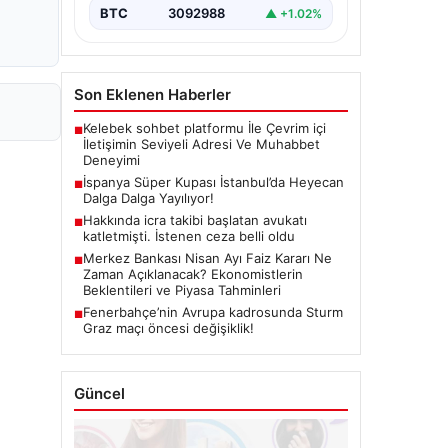
BTC
3092988
▲ +1.02%
Son Eklenen Haberler
Kelebek sohbet platformu İle Çevrim içi
■
İletişimin Seviyeli Adresi Ve Muhabbet
Deneyimi
İspanya Süper Kupası İstanbul’da Heyecan
■
Dalga Dalga Yayılıyor!
Hakkında icra takibi başlatan avukatı
■
katletmişti. İstenen ceza belli oldu
Merkez Bankası Nisan Ayı Faiz Kararı Ne
■
Zaman Açıklanacak? Ekonomistlerin
Beklentileri ve Piyasa Tahminleri
Fenerbahçe’nin Avrupa kadrosunda Sturm
■
Graz maçı öncesi değişiklik!
Güncel