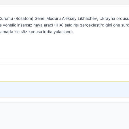
si Kurumu (Rosatom) Genel Müdürü Aleksey Likhachev, Ukrayna ordus
e yönelik insansız hava aracı (İHA) saldırısı gerçekleştirdiğini öne sür
amada ise söz konusu iddia yalanlandı.