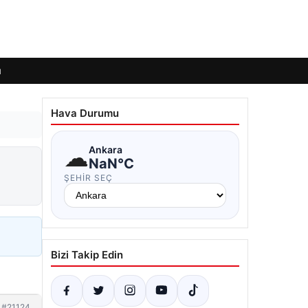
ı
Hava Durumu
☁
Ankara
NaN°C
ŞEHIR SEÇ
Bizi Takip Edin
#21124