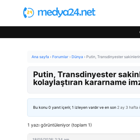
Ana sayfa
›
Forumlar
›
Dünya
›
Putin, Transdinyester sakinler
Putin, Transdinyester sakin
kolaylaştıran kararname im
Bu konu 0 yanıt içerir, 1 izleyen vardır ve en son
2 ay 3 hafta
1 yazı görüntüleniyor (toplam 1)
18/05/2026: 2:34 am