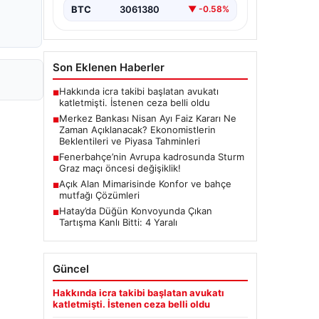
(TCMB) Para Politikası Kurulu, Nisan
BTC
3061380
▼ -0.58%
ayı faiz kararını belirlemek üzere…
Son Eklenen Haberler
Hakkında icra takibi başlatan avukatı
■
katletmişti. İstenen ceza belli oldu
Merkez Bankası Nisan Ayı Faiz Kararı Ne
■
Zaman Açıklanacak? Ekonomistlerin
Beklentileri ve Piyasa Tahminleri
Fenerbahçe’nin Avrupa kadrosunda Sturm
■
Graz maçı öncesi değişiklik!
Açık Alan Mimarisinde Konfor ve bahçe
■
mutfağı Çözümleri
Hatay’da Düğün Konvoyunda Çıkan
■
Tartışma Kanlı Bitti: 4 Yaralı
Güncel
Hakkında icra takibi başlatan avukatı
katletmişti. İstenen ceza belli oldu