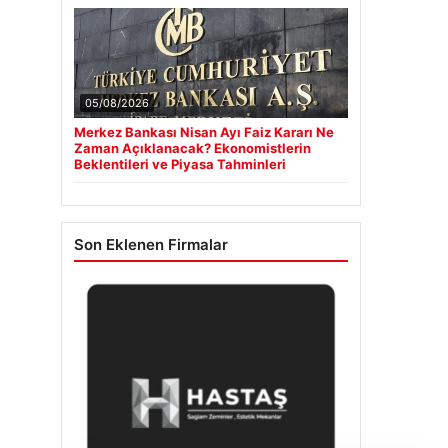
05/08/2026
Merkez Bankası Nisan Ayı Faiz Kararı Ne
Zaman Açıklanacak? Ekonomistlerin
Beklentileri ve Piyasa Tahminleri
Son Eklenen Firmalar