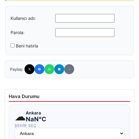
Kullanıcı adı:
Parola:
Beni hatırla
Paylaş:
Hava Durumu
☁
Ankara
NaN°C
ŞEHIR SEÇ