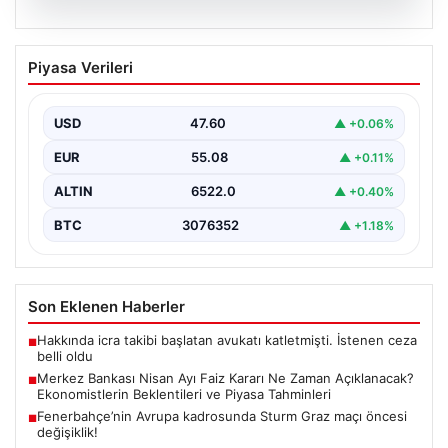
05.08.2026
Merkez Bankası Nisan Ayı Faiz Kararı Ne
Piyasa Verileri
Zaman Açıklanacak? Ekonomistlerin
Beklentileri ve Piyasa Tahminleri
USD
47.60
▲ +0.06%
Türkiye Cumhuriyet Merkez Bankası (TCMB) Para
Politikası Kurulu, Nisan ayı faiz kararını belirlemek
EUR
55.08
▲ +0.11%
üzere…
ALTIN
6522.0
▲ +0.40%
BTC
3076352
▲ +1.18%
Son Eklenen Haberler
Hakkında icra takibi başlatan avukatı katletmişti. İstenen ceza
■
belli oldu
Merkez Bankası Nisan Ayı Faiz Kararı Ne Zaman Açıklanacak?
■
Ekonomistlerin Beklentileri ve Piyasa Tahminleri
Fenerbahçe’nin Avrupa kadrosunda Sturm Graz maçı öncesi
■
değişiklik!