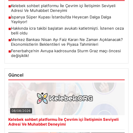
Kelebek sohbet platformu İle Çevrim içi İletişimin Seviyeli
■
Adresi Ve Muhabbet Deneyimi
İspanya Süper Kupası İstanbul’da Heyecan Dalga Dalga
■
Yayılıyor!
Hakkında icra takibi başlatan avukatı katletmişti. İstenen ceza
■
belli oldu
Merkez Bankası Nisan Ayı Faiz Kararı Ne Zaman Açıklanacak?
■
Ekonomistlerin Beklentileri ve Piyasa Tahminleri
Fenerbahçe’nin Avrupa kadrosunda Sturm Graz maçı öncesi
■
değişiklik!
Güncel
08/08/2026
Kelebek sohbet platformu İle Çevrim içi İletişimin Seviyeli
Adresi Ve Muhabbet Deneyimi