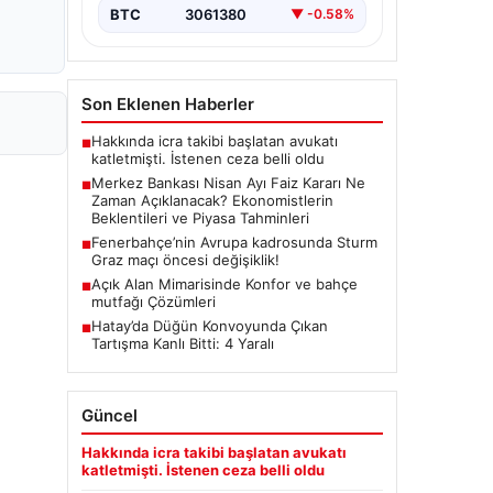
(TCMB) Para Politikası Kurulu, Nisan
BTC
3061380
▼ -0.58%
ayı faiz kararını belirlemek üzere…
Son Eklenen Haberler
Hakkında icra takibi başlatan avukatı
■
katletmişti. İstenen ceza belli oldu
Merkez Bankası Nisan Ayı Faiz Kararı Ne
■
Zaman Açıklanacak? Ekonomistlerin
Beklentileri ve Piyasa Tahminleri
Fenerbahçe’nin Avrupa kadrosunda Sturm
■
Graz maçı öncesi değişiklik!
Açık Alan Mimarisinde Konfor ve bahçe
■
mutfağı Çözümleri
Hatay’da Düğün Konvoyunda Çıkan
■
Tartışma Kanlı Bitti: 4 Yaralı
Güncel
Hakkında icra takibi başlatan avukatı
katletmişti. İstenen ceza belli oldu