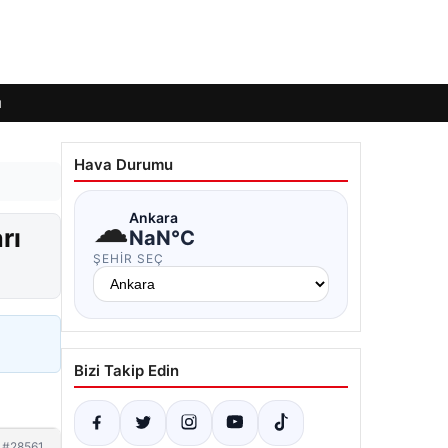
ı
Hava Durumu
☁
Ankara
rı
NaN°C
ŞEHIR SEÇ
Bizi Takip Edin
#28561