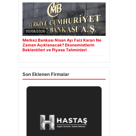
05/08/2026
Merkez Bankası Nisan Ayı Faiz Kararı Ne
Zaman Açıklanacak? Ekonomistlerin
Beklentileri ve Piyasa Tahminleri
Son Eklenen Firmalar