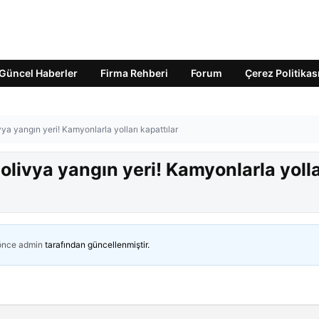
Güncel Haberler
Firma Rehberi
Forum
Çerez Politikas
vya yangın yeri! Kamyonlarla yolları kapattılar
Bolivya yangın yeri! Kamyonlarla yolla
 önce
admin
tarafından güncellenmiştir.