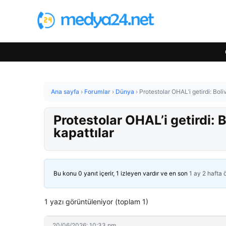
Ana sayfa
›
Forumlar
›
Dünya
›
Protestolar OHAL’i getirdi: Boli
Protestolar OHAL’i getirdi: 
kapattılar
Bu konu 0 yanıt içerir, 1 izleyen vardır ve en son
1 ay 2 hafta
1 yazı görüntüleniyor (toplam 1)
20/06/2026: 10:33 pm