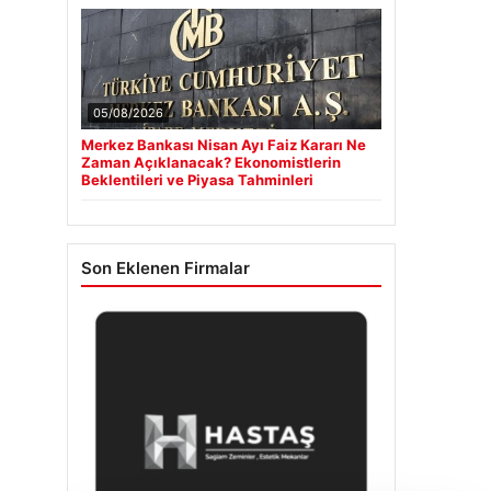
05/08/2026
Merkez Bankası Nisan Ayı Faiz Kararı Ne
Zaman Açıklanacak? Ekonomistlerin
Beklentileri ve Piyasa Tahminleri
Son Eklenen Firmalar