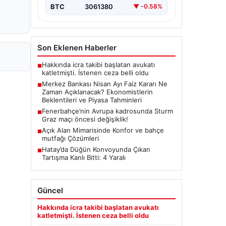
(TCMB) Para Politikası Kurulu, Nisan
BTC
3061380
▼ -0.58%
ayı faiz kararını belirlemek üzere…
Son Eklenen Haberler
Hakkında icra takibi başlatan avukatı
■
katletmişti. İstenen ceza belli oldu
Merkez Bankası Nisan Ayı Faiz Kararı Ne
■
Zaman Açıklanacak? Ekonomistlerin
Beklentileri ve Piyasa Tahminleri
Fenerbahçe’nin Avrupa kadrosunda Sturm
■
Graz maçı öncesi değişiklik!
Açık Alan Mimarisinde Konfor ve bahçe
■
mutfağı Çözümleri
Hatay’da Düğün Konvoyunda Çıkan
■
Tartışma Kanlı Bitti: 4 Yaralı
Güncel
Hakkında icra takibi başlatan avukatı
katletmişti. İstenen ceza belli oldu