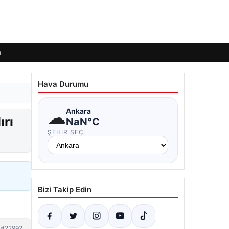
ı
Hava Durumu
☁
Ankara
ırı
NaN°C
ŞEHIR SEÇ
Bizi Takip Edin
#22992