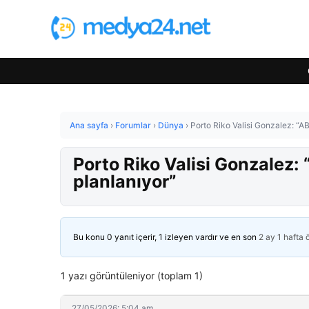
Ana sayfa
›
Forumlar
›
Dünya
›
Porto Riko Valisi Gonzalez: “A
Porto Riko Valisi Gonzalez:
planlanıyor”
Bu konu 0 yanıt içerir, 1 izleyen vardır ve en son
2 ay 1 hafta
1 yazı görüntüleniyor (toplam 1)
27/05/2026: 5:04 am