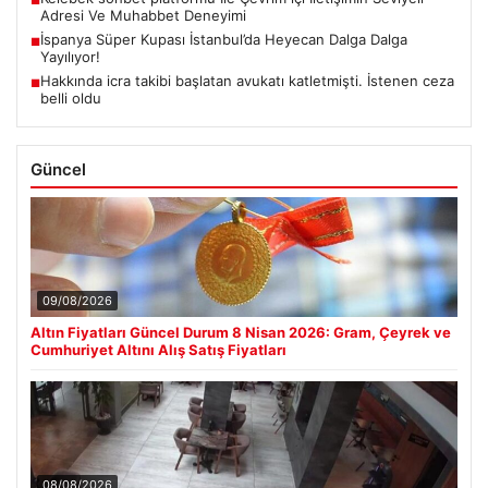
Adresi Ve Muhabbet Deneyimi
İspanya Süper Kupası İstanbul’da Heyecan Dalga Dalga
■
Yayılıyor!
Hakkında icra takibi başlatan avukatı katletmişti. İstenen ceza
■
belli oldu
Güncel
09/08/2026
Altın Fiyatları Güncel Durum 8 Nisan 2026: Gram, Çeyrek ve
Cumhuriyet Altını Alış Satış Fiyatları
08/08/2026