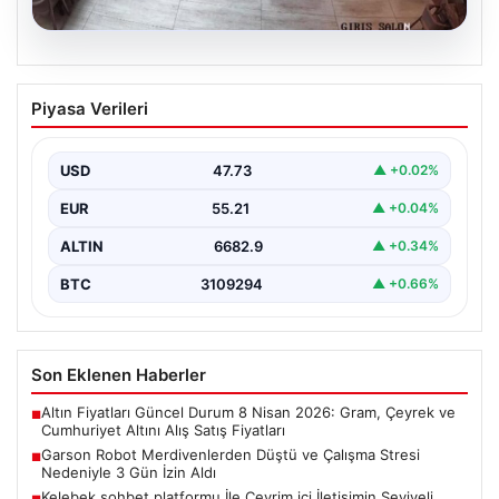
08.08.2026
Garson Robot Merdivenlerden Düştü ve
Piyasa Verileri
Çalışma Stresi Nedeniyle 3 Gün İzin
Aldı
USD
47.73
▲ +0.02%
Amasya'da faaliyet gösteren bir restoranda görev
yapan 'Gayretli' adlı robot, beklenmedik bir olayla
EUR
55.21
▲ +0.04%
gündeme…
ALTIN
6682.9
▲ +0.34%
BTC
3109294
▲ +0.66%
Son Eklenen Haberler
Altın Fiyatları Güncel Durum 8 Nisan 2026: Gram, Çeyrek ve
■
Cumhuriyet Altını Alış Satış Fiyatları
Garson Robot Merdivenlerden Düştü ve Çalışma Stresi
■
Nedeniyle 3 Gün İzin Aldı
Kelebek sohbet platformu İle Çevrim içi İletişimin Seviyeli
■