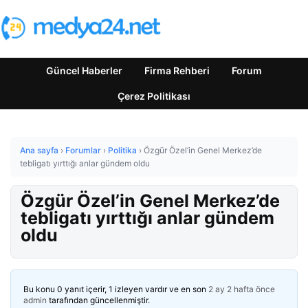
Güncel Haberler
Firma Rehberi
Forum
Çerez Politikası
Ana sayfa
›
Forumlar
›
Politika
›
Özgür Özel’in Genel Merkez’de
tebligatı yırttığı anlar gündem oldu
Özgür Özel’in Genel Merkez’de
tebligatı yırttığı anlar gündem
oldu
Bu konu 0 yanıt içerir, 1 izleyen vardır ve en son
2 ay 2 hafta önce
admin
tarafından güncellenmiştir.