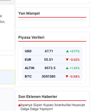
Yan Manşet
le
dur,
06.08.2026
Hakkında icra takibi
Piyasa Verileri
başlatan avukatı
katletmişti. İstenen ceza
belli oldu
USD
47.71
▲ +0.17%
{"title": "İcra Takibine Zarar Verme
EUR
55.01
▼ -0.02%
Nedeniyle Avukata Yönelik Silahlı
Saldırının Yargı Süreci Açıklandı",
ALTIN
6572.5
▲ +1.23%
"content":…
BTC
3061380
▼ -0.58%
Son Eklenen Haberler
İspanya Süper Kupası İstanbul’da Heyecan
■
Dalga Dalga Yayılıyor!