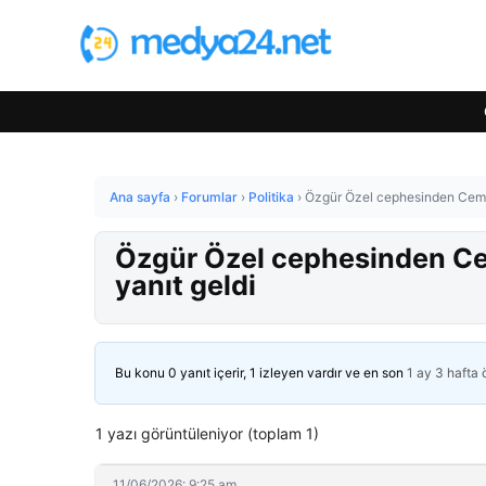
Ana sayfa
›
Forumlar
›
Politika
›
Özgür Özel cephesinden Cem U
Özgür Özel cephesinden Ce
yanıt geldi
Bu konu 0 yanıt içerir, 1 izleyen vardır ve en son
1 ay 3 hafta
1 yazı görüntüleniyor (toplam 1)
11/06/2026: 9:25 am