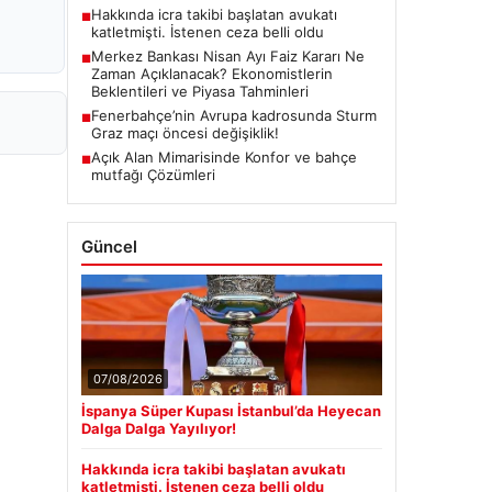
Hakkında icra takibi başlatan avukatı
■
katletmişti. İstenen ceza belli oldu
Merkez Bankası Nisan Ayı Faiz Kararı Ne
■
Zaman Açıklanacak? Ekonomistlerin
Beklentileri ve Piyasa Tahminleri
Fenerbahçe’nin Avrupa kadrosunda Sturm
■
Graz maçı öncesi değişiklik!
Açık Alan Mimarisinde Konfor ve bahçe
■
mutfağı Çözümleri
Güncel
07/08/2026
İspanya Süper Kupası İstanbul’da Heyecan
Dalga Dalga Yayılıyor!
Hakkında icra takibi başlatan avukatı
katletmişti. İstenen ceza belli oldu