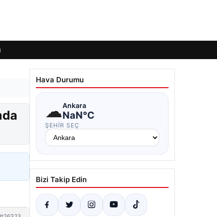
ı
Hava Durumu
☁
Ankara
nda
NaN°C
ŞEHIR SEÇ
Bizi Takip Edin
#26323