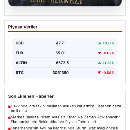
05.08.2026
Merkez Bankası Nisan Ayı Faiz Kararı Ne
Piyasa Verileri
Zaman Açıklanacak? Ekonomistlerin
Beklentileri ve Piyasa Tahminleri
USD
47.71
▲ +0.17%
Türkiye Cumhuriyet Merkez Bankası (TCMB) Para
Politikası Kurulu, Nisan ayı faiz kararını belirlemek
EUR
55.01
▼ -0.02%
üzere…
ALTIN
6572.5
▲ +1.23%
BTC
3061380
▼ -0.58%
Son Eklenen Haberler
Hakkında icra takibi başlatan avukatı katletmişti. İstenen ceza
■
belli oldu
Merkez Bankası Nisan Ayı Faiz Kararı Ne Zaman Açıklanacak?
■
Ekonomistlerin Beklentileri ve Piyasa Tahminleri
Fenerbahçe’nin Avrupa kadrosunda Sturm Graz maçı öncesi
■