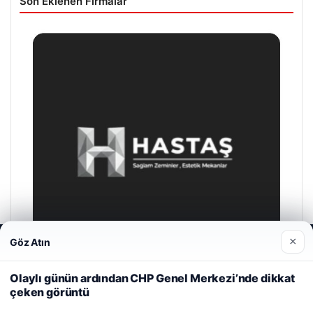
Son Eklenen Firmalar
×
Göz Atın
Web sitemizi nasıl kullandığınızı daha iyi anlayabilmek,
deneyiminizi kişiselleştirmek ve geliştirmek amacıyla çerezler
kullanıyoruz.
Çerez Politikamız
Olaylı günün ardından CHP Genel Merkezi’nde dikkat
çeken görüntü
Reddet
Kabul Et
Hastaş Beton