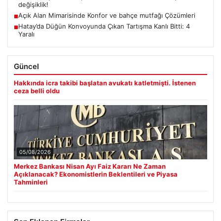
değişiklik!
Açık Alan Mimarisinde Konfor ve bahçe mutfağı Çözümleri
■
Hatay’da Düğün Konvoyunda Çıkan Tartışma Kanlı Bitti: 4
■
Yaralı
Güncel
Hakkında icra takibi başlatan avukatı katletmişti. İstenen
ceza belli oldu
05/08/2026
Merkez Bankası Nisan Ayı Faiz Kararı Ne Zaman
Açıklanacak? Ekonomistlerin Beklentileri ve Piyasa
Tahminleri