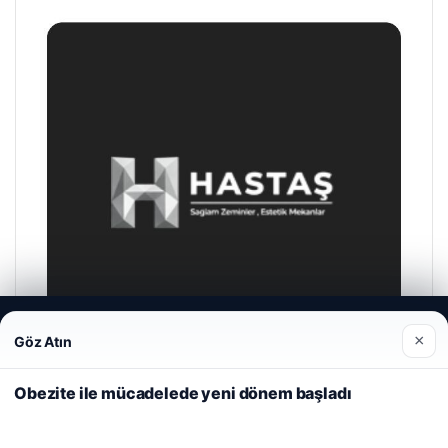
Web sitemizi nasıl kullandığınızı daha iyi anlayabilmek,
×
Göz Atın
deneyiminizi kişiselleştirmek ve geliştirmek amacıyla çerezler
kullanıyoruz.
Çerez Politikamız
Obezite ile mücadelede yeni dönem başladı
Reddet
Kabul Et
Hastaş Beton
26/05/2026