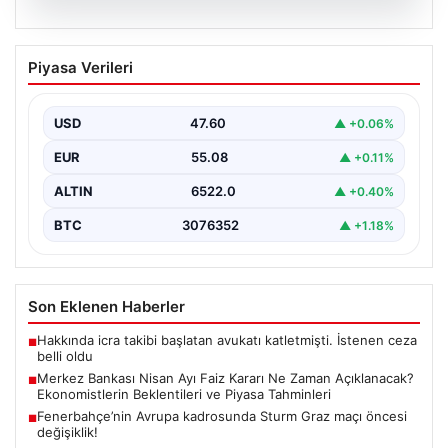
05.08.2026
Merkez Bankası Nisan Ayı Faiz Kararı Ne
Piyasa Verileri
Zaman Açıklanacak? Ekonomistlerin
Beklentileri ve Piyasa Tahminleri
USD
47.60
▲ +0.06%
Türkiye Cumhuriyet Merkez Bankası (TCMB) Para
Politikası Kurulu, Nisan ayı faiz kararını belirlemek
EUR
55.08
▲ +0.11%
üzere…
ALTIN
6522.0
▲ +0.40%
BTC
3076352
▲ +1.18%
Son Eklenen Haberler
Hakkında icra takibi başlatan avukatı katletmişti. İstenen ceza
■
belli oldu
Merkez Bankası Nisan Ayı Faiz Kararı Ne Zaman Açıklanacak?
■
Ekonomistlerin Beklentileri ve Piyasa Tahminleri
Fenerbahçe’nin Avrupa kadrosunda Sturm Graz maçı öncesi
■
değişiklik!