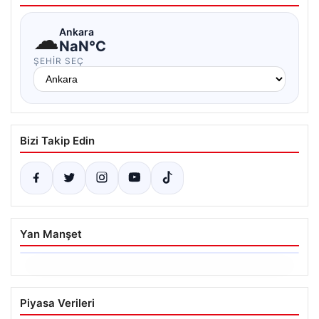
☁
Ankara
NaN°C
ŞEHIR SEÇ
Bizi Takip Edin
Yan Manşet
06.08.2026
Hakkında icra takibi başlatan avukatı
Piyasa Verileri
katletmişti. İstenen ceza belli oldu