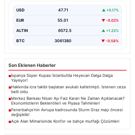
{"title": "İcra Takibine Zarar Verme Nedeniyle Avukata
Yönelik Silahlı Saldırının Yargı Süreci Açıklandı",
USD
47.71
▲ +0.17%
"content":…
EUR
55.01
▼ -0.02%
ALTIN
6572.5
▲ +1.23%
BTC
3061380
▼ -0.58%
Son Eklenen Haberler
İspanya Süper Kupası İstanbul’da Heyecan Dalga Dalga
■
Yayılıyor!
Hakkında icra takibi başlatan avukatı katletmişti. İstenen ceza
■
belli oldu
Merkez Bankası Nisan Ayı Faiz Kararı Ne Zaman Açıklanacak?
■
Ekonomistlerin Beklentileri ve Piyasa Tahminleri
Fenerbahçe’nin Avrupa kadrosunda Sturm Graz maçı öncesi
■
değişiklik!
Açık Alan Mimarisinde Konfor ve bahçe mutfağı Çözümleri
■