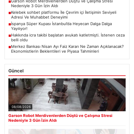
Garson Robot Merdivenlerden Düştü ve Çalışma Stresi
■
Nedeniyle 3 Gün İzin Aldı
Kelebek sohbet platformu İle Çevrim içi İletişimin Seviyeli
■
Adresi Ve Muhabbet Deneyimi
İspanya Süper Kupası İstanbul’da Heyecan Dalga Dalga
■
Yayılıyor!
Hakkında icra takibi başlatan avukatı katletmişti. İstenen ceza
■
belli oldu
Merkez Bankası Nisan Ayı Faiz Kararı Ne Zaman Açıklanacak?
■
Ekonomistlerin Beklentileri ve Piyasa Tahminleri
Güncel
08/08/2026
Garson Robot Merdivenlerden Düştü ve Çalışma Stresi
Nedeniyle 3 Gün İzin Aldı