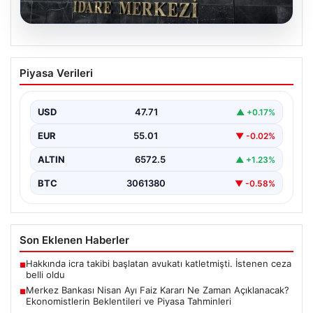
05.08.2026
Merkez Bankası Nisan Ayı Faiz Kararı Ne
Piyasa Verileri
Zaman Açıklanacak? Ekonomistlerin
Beklentileri ve Piyasa Tahminleri
USD
47.71
▲ +0.17%
Türkiye Cumhuriyet Merkez Bankası (TCMB) Para
Politikası Kurulu, Nisan ayı faiz kararını belirlemek
EUR
55.01
▼ -0.02%
üzere…
ALTIN
6572.5
▲ +1.23%
BTC
3061380
▼ -0.58%
Son Eklenen Haberler
Hakkında icra takibi başlatan avukatı katletmişti. İstenen ceza
■
belli oldu
Merkez Bankası Nisan Ayı Faiz Kararı Ne Zaman Açıklanacak?
■
Ekonomistlerin Beklentileri ve Piyasa Tahminleri