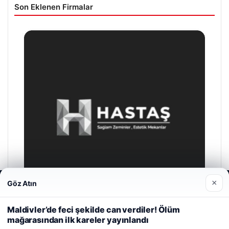
Son Eklenen Firmalar
×
Göz Atın
Web sitemizi nasıl kullandığınızı daha iyi anlayabilmek,
deneyiminizi kişiselleştirmek ve geliştirmek amacıyla çerezler
kullanıyoruz.
Çerez Politikamız
Maldivler’de feci şekilde can verdiler! Ölüm
mağarasından ilk kareler yayınlandı
Reddet
Kabul Et