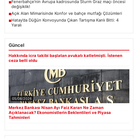
Fenerbahçe’nin Avrupa kadrosunda Sturm Graz maçı öncesi
■
değişiklik!
Açık Alan Mimarisinde Konfor ve bahçe mutfağı Çözümleri
■
Hatay’da Düğün Konvoyunda Çıkan Tartışma Kanlı Bitti: 4
■
Yaralı
Güncel
Hakkında icra takibi başlatan avukatı katletmişti. İstenen
ceza belli oldu
05/08/2026
Merkez Bankası Nisan Ayı Faiz Kararı Ne Zaman
Açıklanacak? Ekonomistlerin Beklentileri ve Piyasa
Tahminleri