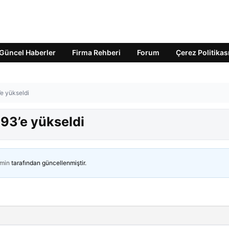
Güncel Haberler
Firma Rehberi
Forum
Çerez Politikas
e yükseldi
593’e yükseldi
min
tarafından güncellenmiştir.