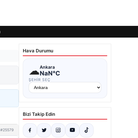
ı
Hava Durumu
☁
Ankara
NaN°C
ŞEHIR SEÇ
Bizi Takip Edin
#25579