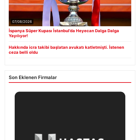
07/08/2026
İspanya Süper Kupası İstanbul’da Heyecan Dalga Dalga
Yayılıyor!
Hakkında icra takibi başlatan avukatı katletmişti. İstenen
ceza belli oldu
Son Eklenen Firmalar