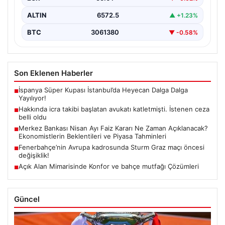
ALTIN
6572.5
▲ +1.23%
BTC
3061380
▼ -0.58%
Son Eklenen Haberler
İspanya Süper Kupası İstanbul’da Heyecan Dalga Dalga
■
Yayılıyor!
Hakkında icra takibi başlatan avukatı katletmişti. İstenen ceza
■
belli oldu
Merkez Bankası Nisan Ayı Faiz Kararı Ne Zaman Açıklanacak?
■
Ekonomistlerin Beklentileri ve Piyasa Tahminleri
Fenerbahçe’nin Avrupa kadrosunda Sturm Graz maçı öncesi
■
değişiklik!
Açık Alan Mimarisinde Konfor ve bahçe mutfağı Çözümleri
■
Güncel