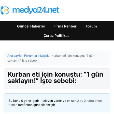
Güncel Haberler
Firma Rehberi
Forum
Çerez Politikası
Ana sayfa
›
Forumlar
›
Sağlık
›
Kurban eti için konuştu: “1 gün
saklayın!” İşte sebebi:
Kurban eti için konuştu: “1 gün
saklayın!” İşte sebebi:
Bu konu 0 yanıt içerir, 1 izleyen vardır ve en son
2 ay 2 hafta önce
admin
tarafından güncellenmiştir.