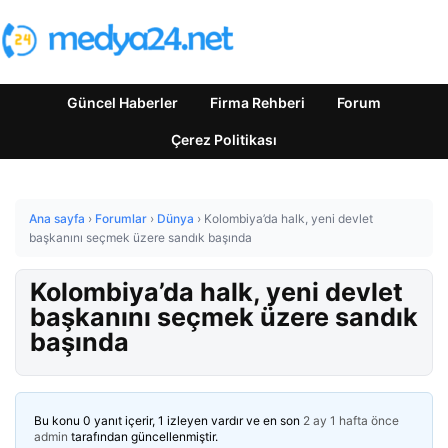
Güncel Haberler
Firma Rehberi
Forum
Çerez Politikası
Ana sayfa
›
Forumlar
›
Dünya
›
Kolombiya’da halk, yeni devlet
başkanını seçmek üzere sandık başında
Kolombiya’da halk, yeni devlet
başkanını seçmek üzere sandık
başında
Bu konu 0 yanıt içerir, 1 izleyen vardır ve en son
2 ay 1 hafta önce
admin
tarafından güncellenmiştir.