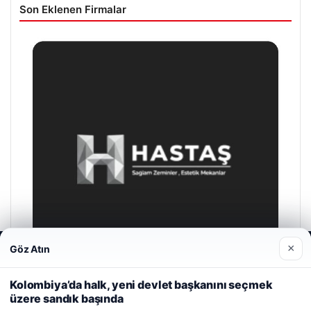
Son Eklenen Firmalar
×
Göz Atın
Web sitemizi nasıl kullandığınızı daha iyi anlayabilmek,
deneyiminizi kişiselleştirmek ve geliştirmek amacıyla çerezler
kullanıyoruz.
Çerez Politikamız
Kolombiya’da halk, yeni devlet başkanını seçmek
üzere sandık başında
Reddet
Kabul Et