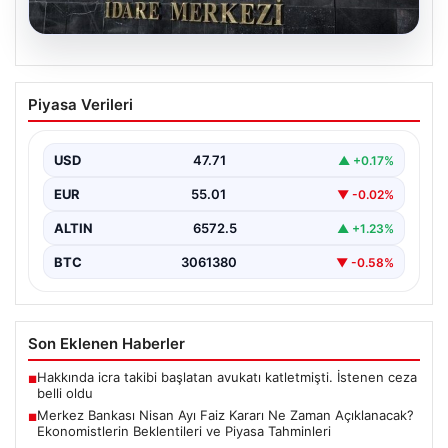
05.08.2026
Merkez Bankası Nisan Ayı Faiz Kararı Ne
Piyasa Verileri
Zaman Açıklanacak? Ekonomistlerin
Beklentileri ve Piyasa Tahminleri
USD
47.71
▲ +0.17%
Türkiye Cumhuriyet Merkez Bankası (TCMB) Para
Politikası Kurulu, Nisan ayı faiz kararını belirlemek
EUR
55.01
▼ -0.02%
üzere…
ALTIN
6572.5
▲ +1.23%
BTC
3061380
▼ -0.58%
Son Eklenen Haberler
Hakkında icra takibi başlatan avukatı katletmişti. İstenen ceza
■
belli oldu
Merkez Bankası Nisan Ayı Faiz Kararı Ne Zaman Açıklanacak?
■
Ekonomistlerin Beklentileri ve Piyasa Tahminleri