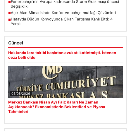
Fenerbahçe’nin Avrupa kadrosunda Sturm Graz maçı öncesi
■
değişiklik!
Açık Alan Mimarisinde Konfor ve bahçe mutfağı Çözümleri
■
Hatay’da Düğün Konvoyunda Çıkan Tartışma Kanlı Bitti: 4
■
Yaralı
Güncel
Hakkında icra takibi başlatan avukatı katletmişti. İstenen
ceza belli oldu
05/08/2026
Merkez Bankası Nisan Ayı Faiz Kararı Ne Zaman
Açıklanacak? Ekonomistlerin Beklentileri ve Piyasa
Tahminleri