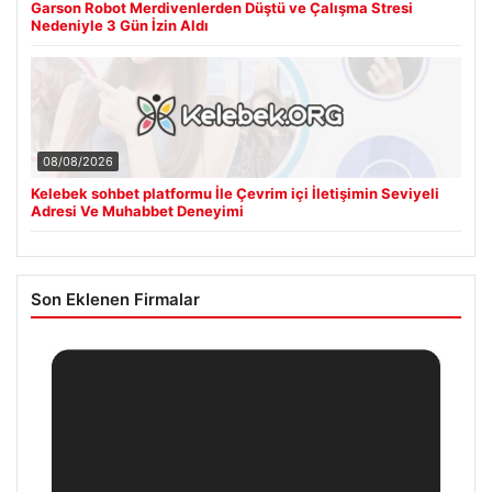
Garson Robot Merdivenlerden Düştü ve Çalışma Stresi
Nedeniyle 3 Gün İzin Aldı
08/08/2026
Kelebek sohbet platformu İle Çevrim içi İletişimin Seviyeli
Adresi Ve Muhabbet Deneyimi
Son Eklenen Firmalar