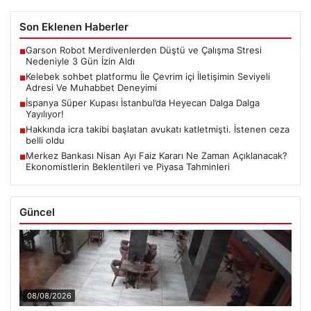
Son Eklenen Haberler
Garson Robot Merdivenlerden Düştü ve Çalışma Stresi
■
Nedeniyle 3 Gün İzin Aldı
Kelebek sohbet platformu İle Çevrim içi İletişimin Seviyeli
■
Adresi Ve Muhabbet Deneyimi
İspanya Süper Kupası İstanbul’da Heyecan Dalga Dalga
■
Yayılıyor!
Hakkında icra takibi başlatan avukatı katletmişti. İstenen ceza
■
belli oldu
Merkez Bankası Nisan Ayı Faiz Kararı Ne Zaman Açıklanacak?
■
Ekonomistlerin Beklentileri ve Piyasa Tahminleri
Güncel
08/08/2026