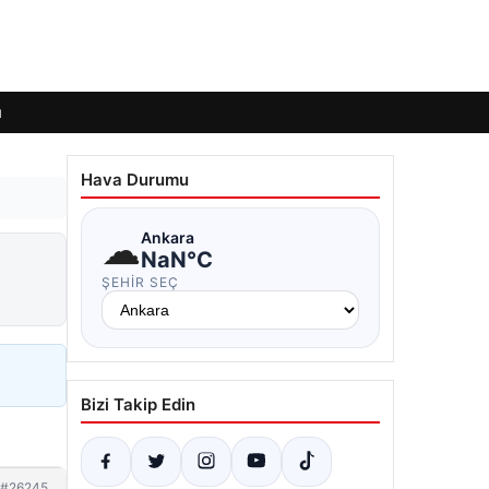
ı
Hava Durumu
☁
Ankara
NaN°C
ŞEHIR SEÇ
Bizi Takip Edin
#26245