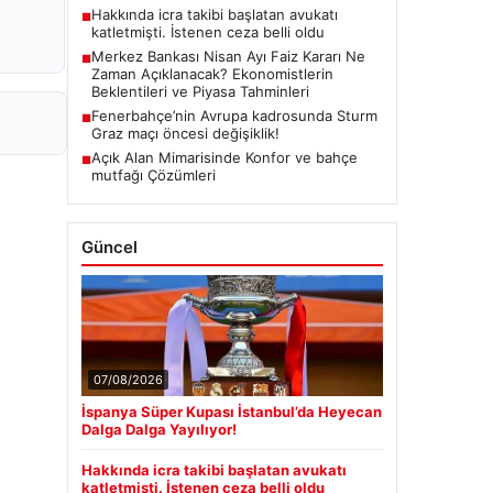
Hakkında icra takibi başlatan avukatı
■
katletmişti. İstenen ceza belli oldu
Merkez Bankası Nisan Ayı Faiz Kararı Ne
■
Zaman Açıklanacak? Ekonomistlerin
Beklentileri ve Piyasa Tahminleri
Fenerbahçe’nin Avrupa kadrosunda Sturm
■
Graz maçı öncesi değişiklik!
Açık Alan Mimarisinde Konfor ve bahçe
■
mutfağı Çözümleri
Güncel
07/08/2026
İspanya Süper Kupası İstanbul’da Heyecan
Dalga Dalga Yayılıyor!
Hakkında icra takibi başlatan avukatı
katletmişti. İstenen ceza belli oldu