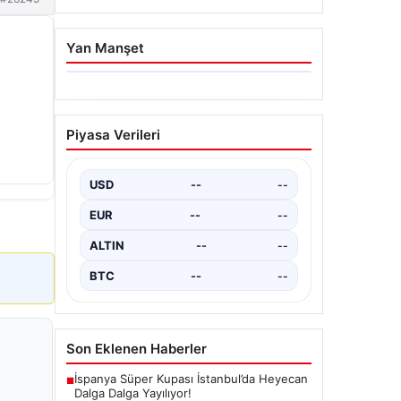
Yan Manşet
06.08.2026
Hakkında icra takibi
Piyasa Verileri
başlatan avukatı
katletmişti. İstenen ceza
belli oldu
USD
--
--
{"title": "İcra Takibine Zarar Verme
EUR
--
--
Nedeniyle Avukata Yönelik Silahlı
Saldırının Yargı Süreci Açıklandı",
ALTIN
--
--
"content":…
BTC
--
--
Son Eklenen Haberler
İspanya Süper Kupası İstanbul’da Heyecan
■
Dalga Dalga Yayılıyor!