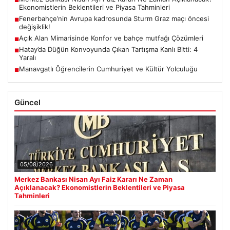
■
Ekonomistlerin Beklentileri ve Piyasa Tahminleri
Fenerbahçe’nin Avrupa kadrosunda Sturm Graz maçı öncesi
■
değişiklik!
Açık Alan Mimarisinde Konfor ve bahçe mutfağı Çözümleri
■
Hatay’da Düğün Konvoyunda Çıkan Tartışma Kanlı Bitti: 4
■
Yaralı
Manavgatlı Öğrencilerin Cumhuriyet ve Kültür Yolculuğu
■
Güncel
05/08/2026
Merkez Bankası Nisan Ayı Faiz Kararı Ne Zaman
Açıklanacak? Ekonomistlerin Beklentileri ve Piyasa
Tahminleri