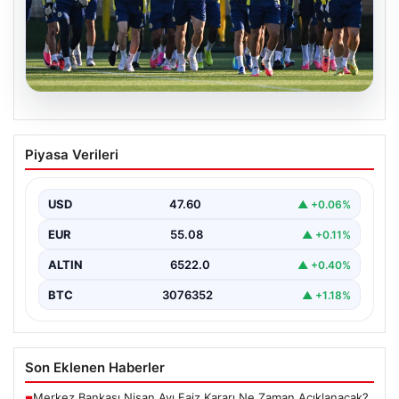
05.08.2026
Fenerbahçe’nin Avrupa kadrosunda
Piyasa Verileri
Sturm Graz maçı öncesi değişiklik!
USD
47.60
▲ +0.06%
EUR
55.08
▲ +0.11%
ALTIN
6522.0
▲ +0.40%
BTC
3076352
▲ +1.18%
Son Eklenen Haberler
Merkez Bankası Nisan Ayı Faiz Kararı Ne Zaman Açıklanacak?