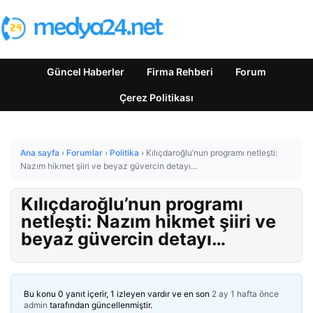
Güncel Haberler
Firma Rehberi
Forum
Çerez Politikası
Ana sayfa
›
Forumlar
›
Politika
›
Kılıçdaroğlu’nun programı netleşti:
Nazım hikmet şiiri ve beyaz güvercin detayı…
Kılıçdaroğlu’nun programı
netleşti: Nazım hikmet şiiri ve
beyaz güvercin detayı…
Bu konu 0 yanıt içerir, 1 izleyen vardır ve en son
2 ay 1 hafta önce
admin
tarafından güncellenmiştir.