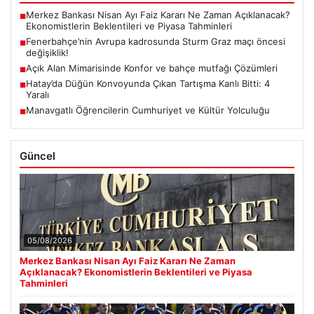
Merkez Bankası Nisan Ayı Faiz Kararı Ne Zaman Açıklanacak?
■
Ekonomistlerin Beklentileri ve Piyasa Tahminleri
Fenerbahçe’nin Avrupa kadrosunda Sturm Graz maçı öncesi
■
değişiklik!
Açık Alan Mimarisinde Konfor ve bahçe mutfağı Çözümleri
■
Hatay’da Düğün Konvoyunda Çıkan Tartışma Kanlı Bitti: 4
■
Yaralı
Manavgatlı Öğrencilerin Cumhuriyet ve Kültür Yolculuğu
■
Güncel
05/08/2026
Merkez Bankası Nisan Ayı Faiz Kararı Ne Zaman
Açıklanacak? Ekonomistlerin Beklentileri ve Piyasa
Tahminleri