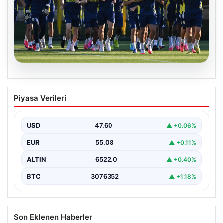
05.08.2026
Fenerbahçe’nin Avrupa kadrosunda
Piyasa Verileri
Sturm Graz maçı öncesi değişiklik!
USD
47.60
▲ +0.06%
EUR
55.08
▲ +0.11%
ALTIN
6522.0
▲ +0.40%
BTC
3076352
▲ +1.18%
Son Eklenen Haberler