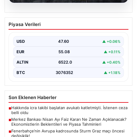
05.08.2026
Merkez Bankası Nisan Ayı Faiz Kararı Ne
Piyasa Verileri
Zaman Açıklanacak? Ekonomistlerin
Beklentileri ve Piyasa Tahminleri
USD
47.60
▲ +0.06%
Türkiye Cumhuriyet Merkez Bankası (TCMB) Para
Politikası Kurulu, Nisan ayı faiz kararını belirlemek
EUR
55.08
▲ +0.11%
üzere…
ALTIN
6522.0
▲ +0.40%
BTC
3076352
▲ +1.18%
Son Eklenen Haberler
Hakkında icra takibi başlatan avukatı katletmişti. İstenen ceza
■
belli oldu
Merkez Bankası Nisan Ayı Faiz Kararı Ne Zaman Açıklanacak?
■
Ekonomistlerin Beklentileri ve Piyasa Tahminleri
Fenerbahçe’nin Avrupa kadrosunda Sturm Graz maçı öncesi
■
değişiklik!