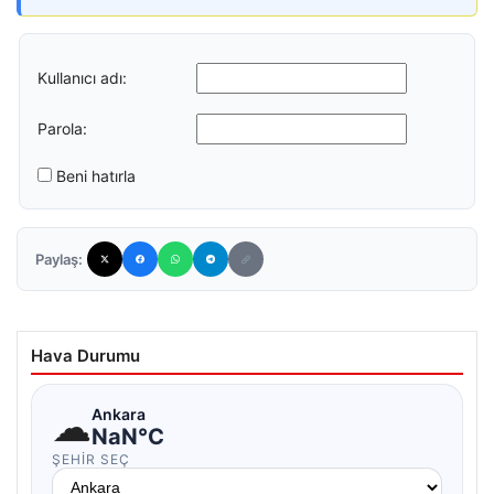
Kullanıcı adı:
Parola:
Beni hatırla
Paylaş:
Hava Durumu
☁
Ankara
NaN°C
ŞEHIR SEÇ