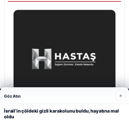
×
Göz Atın
Web sitemizi nasıl kullandığınızı daha iyi anlayabilmek,
deneyiminizi kişiselleştirmek ve geliştirmek amacıyla çerezler
kullanıyoruz.
Çerez Politikamız
İsrail’in çöldeki gizli karakolunu buldu, hayatına mal
oldu
Reddet
Kabul Et
Hastaş Beton