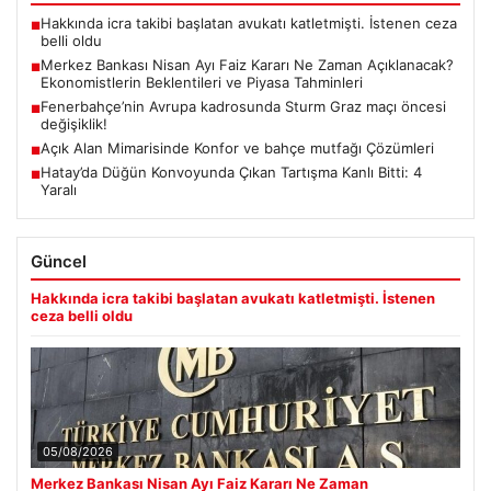
Hakkında icra takibi başlatan avukatı katletmişti. İstenen ceza
■
belli oldu
Merkez Bankası Nisan Ayı Faiz Kararı Ne Zaman Açıklanacak?
■
Ekonomistlerin Beklentileri ve Piyasa Tahminleri
Fenerbahçe’nin Avrupa kadrosunda Sturm Graz maçı öncesi
■
değişiklik!
Açık Alan Mimarisinde Konfor ve bahçe mutfağı Çözümleri
■
Hatay’da Düğün Konvoyunda Çıkan Tartışma Kanlı Bitti: 4
■
Yaralı
Güncel
Hakkında icra takibi başlatan avukatı katletmişti. İstenen
ceza belli oldu
05/08/2026
Merkez Bankası Nisan Ayı Faiz Kararı Ne Zaman