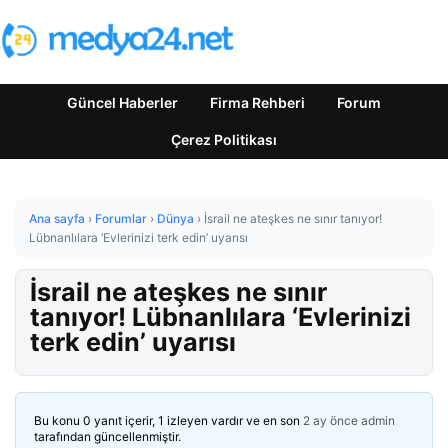
Güncel Haberler
Firma Rehberi
Forum
Çerez Politikası
Ana sayfa
›
Forumlar
›
Dünya
›
İsrail ne ateşkes ne sınır tanıyor!
Lübnanlılara ‘Evlerinizi terk edin’ uyarısı
İsrail ne ateşkes ne sınır
tanıyor! Lübnanlılara ‘Evlerinizi
terk edin’ uyarısı
Bu konu 0 yanıt içerir, 1 izleyen vardır ve en son
2 ay önce
admin
tarafından güncellenmiştir.