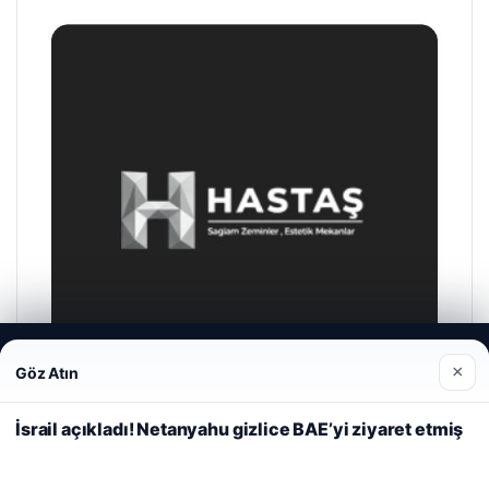
Web sitemizi nasıl kullandığınızı daha iyi anlayabilmek,
×
Göz Atın
deneyiminizi kişiselleştirmek ve geliştirmek amacıyla çerezler
kullanıyoruz.
Çerez Politikamız
İsrail açıkladı! Netanyahu gizlice BAE’yi ziyaret etmiş
Reddet
Kabul Et
Hastaş Beton
26/05/2026