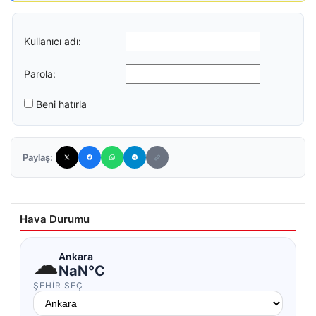
Kullanıcı adı:
Parola:
Beni hatırla
Paylaş:
Hava Durumu
☁
Ankara
NaN°C
ŞEHIR SEÇ