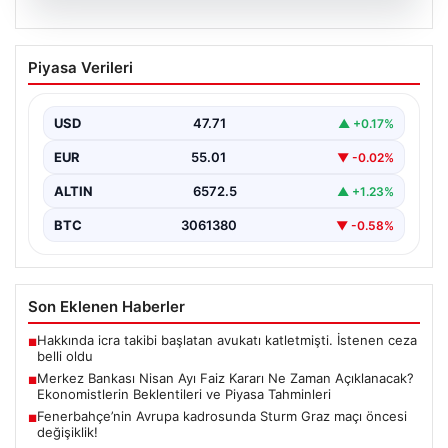
05.08.2026
Merkez Bankası Nisan Ayı Faiz Kararı Ne
Piyasa Verileri
Zaman Açıklanacak? Ekonomistlerin
Beklentileri ve Piyasa Tahminleri
USD
47.71
▲ +0.17%
Türkiye Cumhuriyet Merkez Bankası (TCMB) Para
Politikası Kurulu, Nisan ayı faiz kararını belirlemek
EUR
55.01
▼ -0.02%
üzere…
ALTIN
6572.5
▲ +1.23%
BTC
3061380
▼ -0.58%
Son Eklenen Haberler
Hakkında icra takibi başlatan avukatı katletmişti. İstenen ceza
■
belli oldu
Merkez Bankası Nisan Ayı Faiz Kararı Ne Zaman Açıklanacak?
■
Ekonomistlerin Beklentileri ve Piyasa Tahminleri
Fenerbahçe’nin Avrupa kadrosunda Sturm Graz maçı öncesi
■
değişiklik!