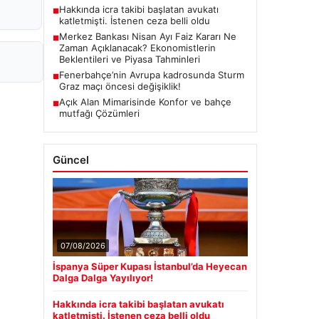
Hakkında icra takibi başlatan avukatı
■
katletmişti. İstenen ceza belli oldu
Merkez Bankası Nisan Ayı Faiz Kararı Ne
■
Zaman Açıklanacak? Ekonomistlerin
Beklentileri ve Piyasa Tahminleri
Fenerbahçe’nin Avrupa kadrosunda Sturm
■
Graz maçı öncesi değişiklik!
Açık Alan Mimarisinde Konfor ve bahçe
■
mutfağı Çözümleri
Güncel
07/08/2026
İspanya Süper Kupası İstanbul’da Heyecan
Dalga Dalga Yayılıyor!
Hakkında icra takibi başlatan avukatı
katletmişti. İstenen ceza belli oldu