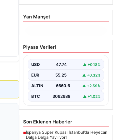
Yan Manşet
06.08.2026
Hakkında icra takibi
Piyasa Verileri
başlatan avukatı
katletmişti. İstenen ceza
belli oldu
USD
47.74
▲ +0.18%
{"title": "İcra Takibine Zarar Verme
EUR
55.25
▲ +0.32%
Nedeniyle Avukata Yönelik Silahlı
Saldırının Yargı Süreci Açıklandı",
ALTIN
6660.6
▲ +2.59%
"content":…
BTC
3092988
▲ +1.02%
Son Eklenen Haberler
İspanya Süper Kupası İstanbul’da Heyecan
■
Dalga Dalga Yayılıyor!