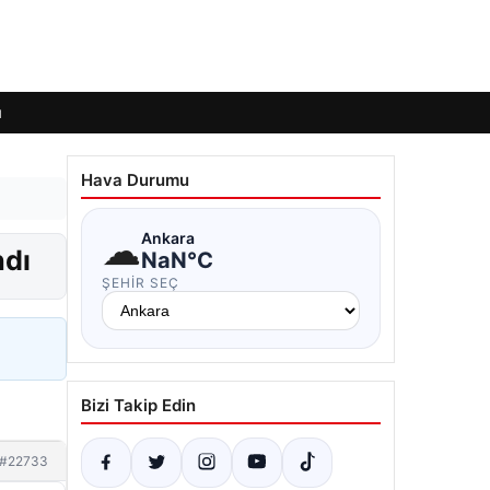
ı
Hava Durumu
☁
Ankara
ndı
NaN°C
ŞEHIR SEÇ
Bizi Takip Edin
#22733