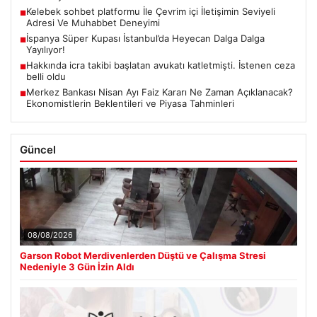
Kelebek sohbet platformu İle Çevrim içi İletişimin Seviyeli
■
Adresi Ve Muhabbet Deneyimi
İspanya Süper Kupası İstanbul’da Heyecan Dalga Dalga
■
Yayılıyor!
Hakkında icra takibi başlatan avukatı katletmişti. İstenen ceza
■
belli oldu
Merkez Bankası Nisan Ayı Faiz Kararı Ne Zaman Açıklanacak?
■
Ekonomistlerin Beklentileri ve Piyasa Tahminleri
Güncel
08/08/2026
Garson Robot Merdivenlerden Düştü ve Çalışma Stresi
Nedeniyle 3 Gün İzin Aldı