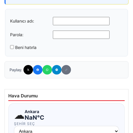
Kullanıcı adı:
Parola:
Beni hatırla
Paylaş:
Hava Durumu
☁
Ankara
NaN°C
ŞEHIR SEÇ