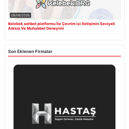
08/08/2026
Kelebek sohbet platformu İle Çevrim içi İletişimin Seviyeli
Adresi Ve Muhabbet Deneyimi
Son Eklenen Firmalar