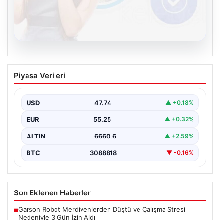
08.08.2026
Kelebek sohbet platformu İle Çevrim içi
Piyasa Verileri
İletişimin Seviyeli Adresi Ve Muhabbet
Deneyimi
USD
47.74
▲ +0.18%
İnternet dünyasında kullanıcıların güvenli bir tarzda
iletişim oluşturması ciddi bir önem taşımaktadır. Halen
EUR
55.25
▲ +0.32%
birçok…
ALTIN
6660.6
▲ +2.59%
BTC
3088818
▼ -0.16%
Son Eklenen Haberler
Garson Robot Merdivenlerden Düştü ve Çalışma Stresi
■
Nedeniyle 3 Gün İzin Aldı