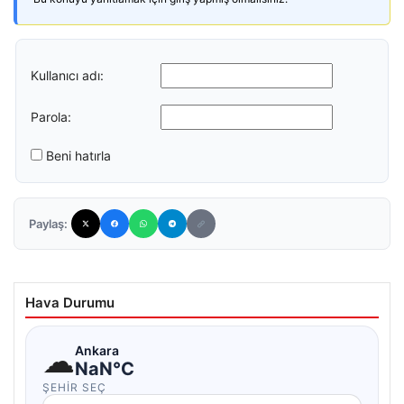
Kullanıcı adı:
Parola:
Beni hatırla
Paylaş:
Hava Durumu
☁
Ankara
NaN°C
ŞEHIR SEÇ