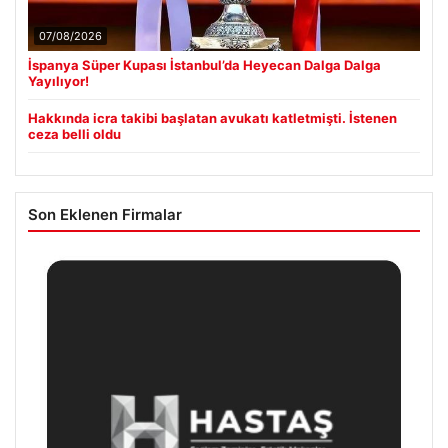
07/08/2026
İspanya Süper Kupası İstanbul’da Heyecan Dalga Dalga
Yayılıyor!
Hakkında icra takibi başlatan avukatı katletmişti. İstenen
ceza belli oldu
Son Eklenen Firmalar